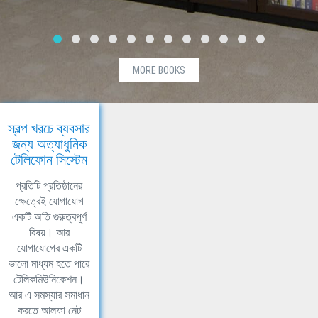
MORE BOOKS
স্বল্প খরচে ব্যবসার
জন্য অত্যাধুনিক
টেলিফোন সিস্টেম
প্রতিটি প্রতিষ্ঠানের
ক্ষেত্রেই যোগাযোগ
একটি অতি গুরুত্বপূর্ণ
বিষয়। আর
যোগাযোগের একটি
ভালো মাধ্যম হতে পারে
টেলিকমিউনিকেশন।
আর এ সমস্যার সমাধান
করতে আলফা নেট