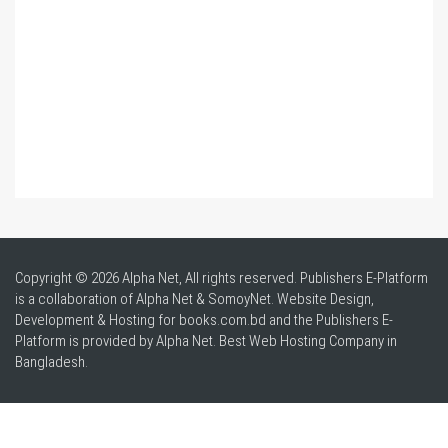
Copyright © 2026 Alpha Net, All rights reserved. Publishers E-Platform
is a collaboration of Alpha Net & SomoyNet.
Website Design
,
Development & Hosting for books.com.bd and the Publishers E-
Platform is provided by Alpha Net. Best
Web Hosting Company in
Bangladesh
.