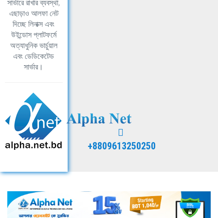
সার্ভারে রাখার ব্যবস্থা,
এছাড়াও আলফা নেট
দিচ্ছে লিনাক্স এবং
উইন্ডোস প্লাটফর্মে
অত্যাধুনিক ভার্চুয়াল
এবং ডেডিকেটেড
সার্ভার।
+8809613250250