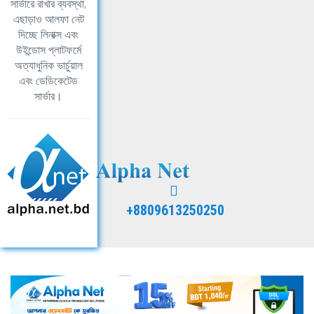
সার্ভারে রাখার ব্যবস্থা,
এছাড়াও আলফা নেট
দিচ্ছে লিনাক্স এবং
উইন্ডোস প্লাটফর্মে
অত্যাধুনিক ভার্চুয়াল
এবং ডেডিকেটেড
সার্ভার।
+8809613250250