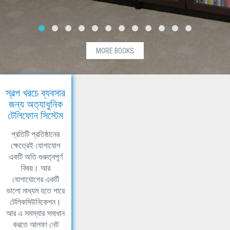
MORE BOOKS
স্বল্প খরচে ব্যবসার
জন্য অত্যাধুনিক
টেলিফোন সিস্টেম
প্রতিটি প্রতিষ্ঠানের
ক্ষেত্রেই যোগাযোগ
একটি অতি গুরুত্বপূর্ণ
বিষয়। আর
যোগাযোগের একটি
ভালো মাধ্যম হতে পারে
টেলিকমিউনিকেশন।
আর এ সমস্যার সমাধান
করতে আলফা নেট