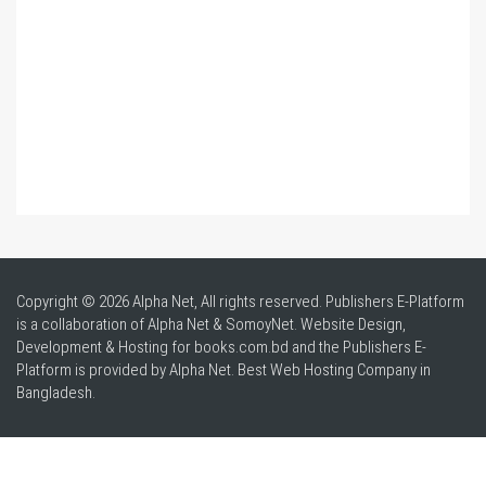
Copyright © 2026 Alpha Net, All rights reserved. Publishers E-Platform
is a collaboration of Alpha Net & SomoyNet.
Website Design
,
Development & Hosting for books.com.bd and the Publishers E-
Platform is provided by Alpha Net. Best
Web Hosting Company in
Bangladesh
.