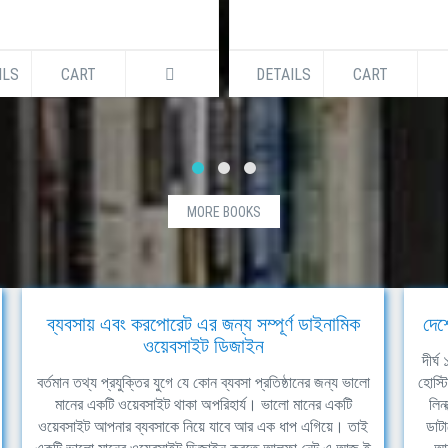
ILS
CART
DETAILS
CART
MORE BOOKS
ব্যবসায় এবং করপোরেট এর জন্য সম্পূর্ণ ডাইনামিক
দেশ
ওয়েবসাইট ডিজাইন
দীর্
বর্তমান তথ্য প্রযুক্তির যুগে যে কোন ব্যবসা প্রতিষ্ঠানের জন্য ভালো
হোস্ট
মানের একটি ওয়েবসাইট থাকা অপরিহার্য। ভালো মানের একটি
লিন
ওয়েবসাইট আপনার ব্যবসাকে নিয়ে যাবে আর এক ধাপ এগিয়ে। তাই
ডাটা