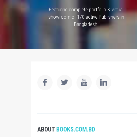
Featuring complete portfolio & virtual
showroom of 170 active Publishers in
Bangladesh.
ABOUT
BOOKS.COM.BD