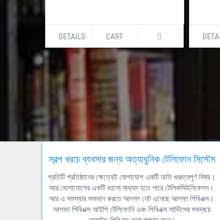
DETAILS
CART
DETA
স্বল্প খরচে ব্যবসার জন্য অত্যাধুনিক টেলিফোন সিস্টেম
প্রতিটি প্রতিষ্ঠানের ক্ষেত্রেই যোগাযোগ একটি অতি গুরুত্বপূর্ণ বিষয়।
আর যোগাযোগের একটি ভালো মাধ্যম হতে পারে টেলিকমিউনিকেশন।
আর এ সমস্যার সমাধান করতে আলফা নেট এনেছে আলফা পিবিএক্স।
আলফা পিবিএক্স আইপি টেলিফোনি এবং পিবিএক্স সার্ভিসের সবন্বয়ে