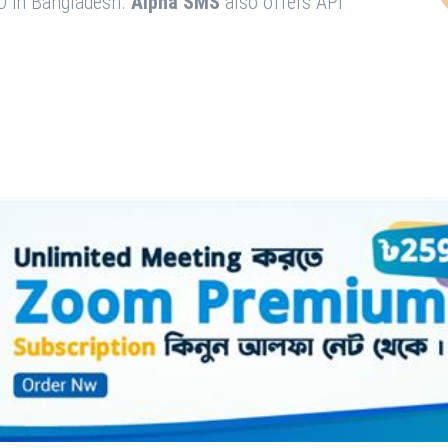
O in Bangladesh.
Alpha SMS
also offers API