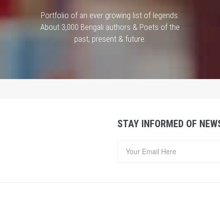
Portfolio of an ever growing list of legends.
About 3,000 Bengali authors & Poets of the
past, present & future.
STAY INFORMED OF NEW