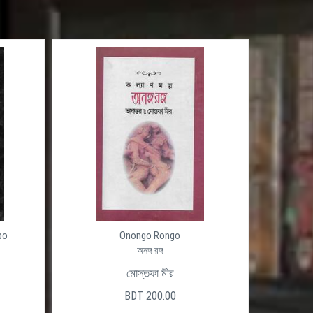
po
Onongo Rongo
অনঙ্গ রঙ্গ
মোস্তফা মীর
BDT 200.00