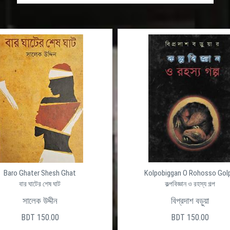
Baro Ghater Shesh Ghat
Kolpobiggan O Rohosso Gol
বার ঘাটের শেষ ঘাট
কল্পবিজ্ঞান ও রহস্য গল্প
সালেক উদ্দীন
বিপ্রদাশ বড়ুয়া
BDT 150.00
BDT 150.00