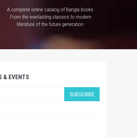
A complete online catalog of Bangla books.
From the everlasting classics to modern
literature of the future generation.
S & EVENTS
SUBSCRIBE