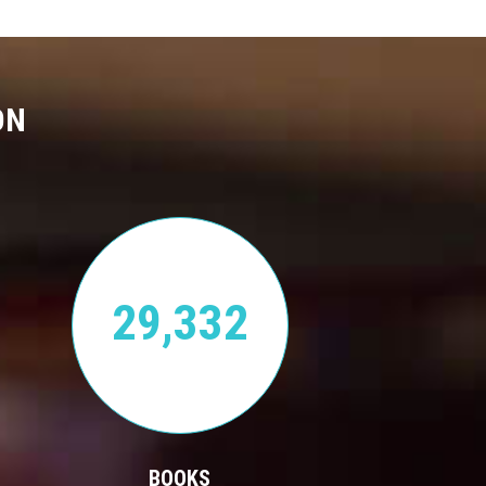
ON
29,332
BOOKS