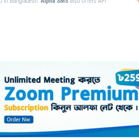
O in Bangladesh.
Alpha SMS
also offers API