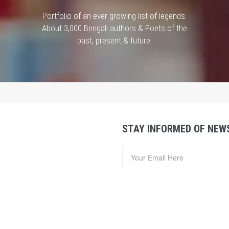
Portfolio of an ever growing list of legends.
About 3,000 Bengali authors & Poets of the
past, present & future.
STAY INFORMED OF NEW