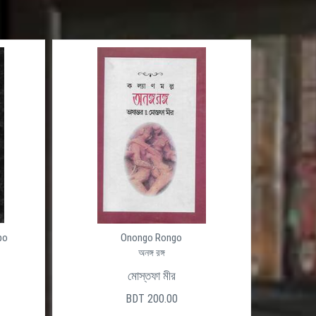
po
Onongo Rongo
অনঙ্গ রঙ্গ
মোস্তফা মীর
BDT 200.00