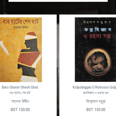
Baro Ghater Shesh Ghat
Kolpobiggan O Rohosso Gol
বার ঘাটের শেষ ঘাট
কল্পবিজ্ঞান ও রহস্য গল্প
সালেক উদ্দীন
বিপ্রদাশ বড়ুয়া
BDT 150.00
BDT 150.00