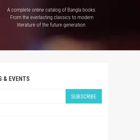
A complete online catalog of Bangla books.
From the everlasting classics to modern
literature of the future generation.
S & EVENTS
SUBSCRIBE