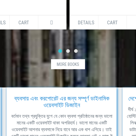
ILS
CART
DETAILS
CART
MORE BOOKS
ব্যবসায় এবং করপোরেট এর জন্য সম্পূর্ণ ডাইনামিক
দেশ
ওয়েবসাইট ডিজাইন
দীর্
বর্তমান তথ্য প্রযুক্তির যুগে যে কোন ব্যবসা প্রতিষ্ঠানের জন্য ভালো
হোস্ট
মানের একটি ওয়েবসাইট থাকা অপরিহার্য। ভালো মানের একটি
লিন
ওয়েবসাইট আপনার ব্যবসাকে নিয়ে যাবে আর এক ধাপ এগিয়ে। তাই
ডাটা