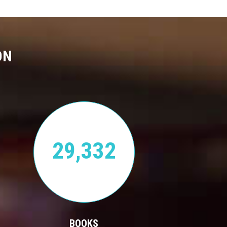
ON
29,332
BOOKS