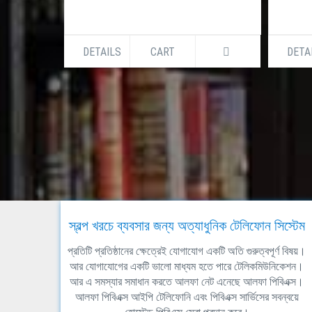
DETAILS
CART
DETA
স্বল্প খরচে ব্যবসার জন্য অত্যাধুনিক টেলিফোন সিস্টেম
প্রতিটি প্রতিষ্ঠানের ক্ষেত্রেই যোগাযোগ একটি অতি গুরুত্বপূর্ণ বিষয়।
আর যোগাযোগের একটি ভালো মাধ্যম হতে পারে টেলিকমিউনিকেশন।
আর এ সমস্যার সমাধান করতে আলফা নেট এনেছে আলফা পিবিএক্স।
আলফা পিবিএক্স আইপি টেলিফোনি এবং পিবিএক্স সার্ভিসের সবন্বয়ে