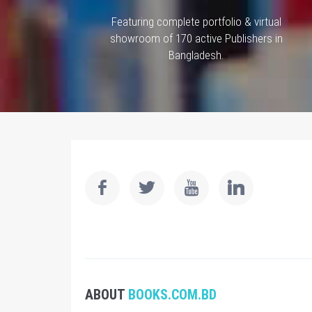
Featuring complete portfolio & virtual
showroom of 170 active Publishers in
Bangladesh.
ABOUT
BOOKS.COM.BD