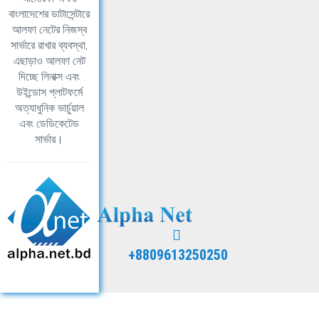
বাংলাদেশের ডাটাসেন্টারে
আলফা নেটের নিজস্ব
সার্ভারে রাখার ব্যবস্থা,
এছাড়াও আলফা নেট
দিচ্ছে লিনাক্স এবং
উইন্ডোস প্লাটফর্মে
অত্যাধুনিক ভার্চুয়াল
এবং ডেডিকেটেড
সার্ভার।
+8809613250250