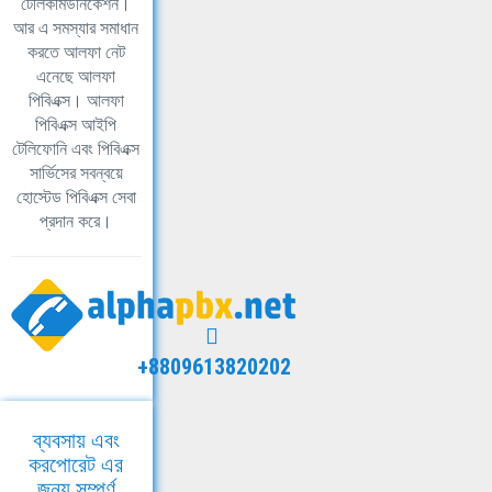
টেলিকমিউনিকেশন।
আর এ সমস্যার সমাধান
করতে আলফা নেট
এনেছে আলফা
পিবিএক্স। আলফা
পিবিএক্স আইপি
টেলিফোনি এবং পিবিএক্স
সার্ভিসের সবন্বয়ে
হোস্টেড পিবিএক্স সেবা
প্রদান করে।
+8809613820202
ব্যবসায় এবং
করপোরেট এর
জন্য সম্পূর্ণ