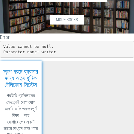
MORE BOOKS
Error:
Value cannot be null.

Parameter name: writer
স্বল্প খরচে ব্যবসার
জন্য অত্যাধুনিক
টেলিফোন সিস্টেম
প্রতিটি প্রতিষ্ঠানের
ক্ষেত্রেই যোগাযোগ
একটি অতি গুরুত্বপূর্ণ
বিষয়। আর
যোগাযোগের একটি
ভালো মাধ্যম হতে পারে