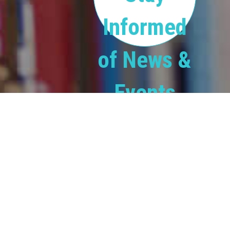
Informed
of News &
Events
Subscribe
ABOUT
BOOKS.COM.
books.com.bd