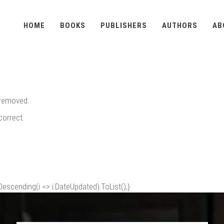
HOME
BOOKS
PUBLISHERS
AUTHORS
AB
 removed.
correct.
scending(i => i.DateUpdated).ToList();}