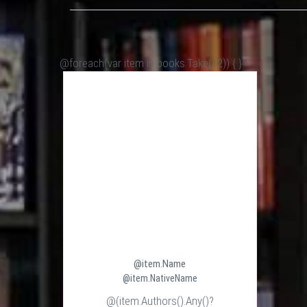
@foreach(var item in books.Take(12)) {
}
@item.Name
@item.NativeName
@(item.Authors().Any()?