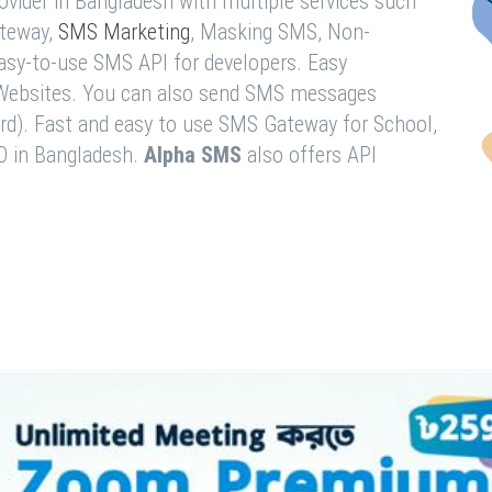
vider in Bangladesh with multiple services such
teway,
SMS Marketing
, Masking SMS, Non-
easy-to-use SMS API for developers. Easy
& Websites. You can also send SMS messages
rd). Fast and easy to use SMS Gateway for School,
O in Bangladesh.
Alpha SMS
also offers API