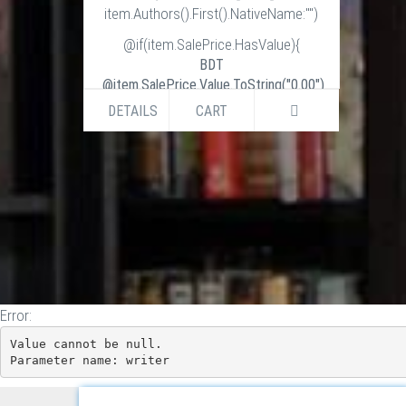
item.Authors().First().NativeName:"")
@if(item.SalePrice.HasValue){
BDT
@item.SalePrice.Value.ToString("0.00")
BDT
DETAILS
CART
@item.ListPrice.Value.ToString("0.00")
}else if (item.ListPrice.HasValue) {
BDT
@item.ListPrice.Value.ToString("0.00")
}
Error:
Value cannot be null.

Parameter name: writer