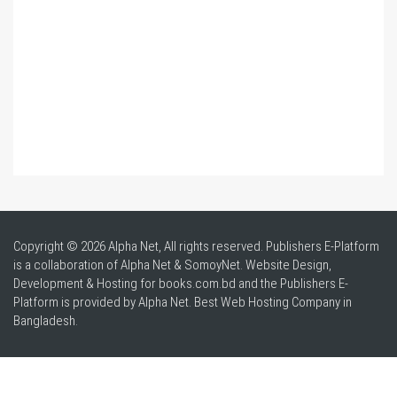
Copyright © 2026 Alpha Net, All rights reserved. Publishers E-Platform
is a collaboration of Alpha Net & SomoyNet.
Website Design
,
Development & Hosting for books.com.bd and the Publishers E-
Platform is provided by Alpha Net. Best
Web Hosting Company in
Bangladesh
.