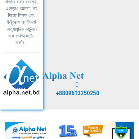
সার্ভারে রাখার ব্যবস্থা,
এছাড়াও আলফা নেট
দিচ্ছে লিনাক্স এবং
উইন্ডোস প্লাটফর্মে
অত্যাধুনিক ভার্চুয়াল
এবং ডেডিকেটেড
সার্ভার।
+8809613250250