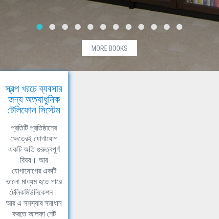
MORE BOOKS
স্বল্প খরচে ব্যবসার
জন্য অত্যাধুনিক
টেলিফোন সিস্টেম
প্রতিটি প্রতিষ্ঠানের
ক্ষেত্রেই যোগাযোগ
একটি অতি গুরুত্বপূর্ণ
বিষয়। আর
যোগাযোগের একটি
ভালো মাধ্যম হতে পারে
টেলিকমিউনিকেশন।
আর এ সমস্যার সমাধান
করতে আলফা নেট