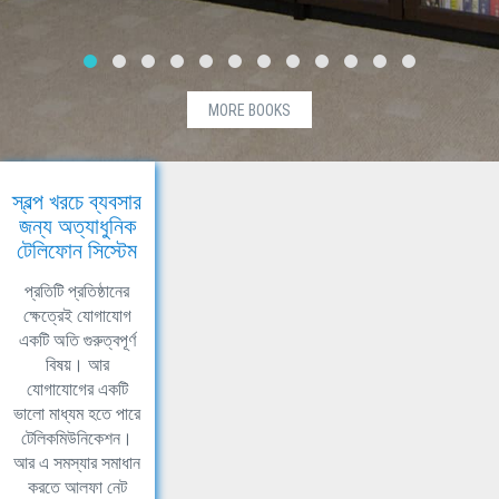
MORE BOOKS
স্বল্প খরচে ব্যবসার
জন্য অত্যাধুনিক
টেলিফোন সিস্টেম
প্রতিটি প্রতিষ্ঠানের
ক্ষেত্রেই যোগাযোগ
একটি অতি গুরুত্বপূর্ণ
বিষয়। আর
যোগাযোগের একটি
ভালো মাধ্যম হতে পারে
টেলিকমিউনিকেশন।
আর এ সমস্যার সমাধান
করতে আলফা নেট