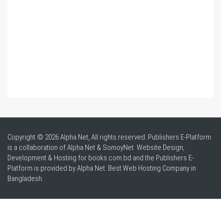
Copyright © 2026 Alpha Net, All rights reserved. Publishers E-Platform
is a collaboration of Alpha Net & SomoyNet.
Website Design
,
Development & Hosting for books.com.bd and the Publishers E-
Platform is provided by Alpha Net. Best
Web Hosting Company in
Bangladesh
.