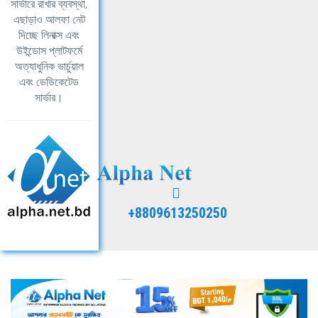
সার্ভারে রাখার ব্যবস্থা,
এছাড়াও আলফা নেট
দিচ্ছে লিনাক্স এবং
উইন্ডোস প্লাটফর্মে
অত্যাধুনিক ভার্চুয়াল
এবং ডেডিকেটেড
সার্ভার।
+8809613250250