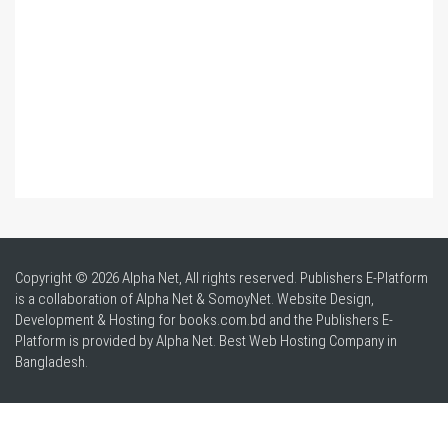
Copyright © 2026 Alpha Net, All rights reserved. Publishers E-Platform
is a collaboration of Alpha Net & SomoyNet.
Website Design
,
Development & Hosting for books.com.bd and the Publishers E-
Platform is provided by Alpha Net. Best
Web Hosting Company in
Bangladesh
.