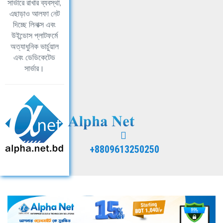
সার্ভারে রাখার ব্যবস্থা,
এছাড়াও আলফা নেট
দিচ্ছে লিনাক্স এবং
উইন্ডোস প্লাটফর্মে
অত্যাধুনিক ভার্চুয়াল
এবং ডেডিকেটেড
সার্ভার।
+8809613250250