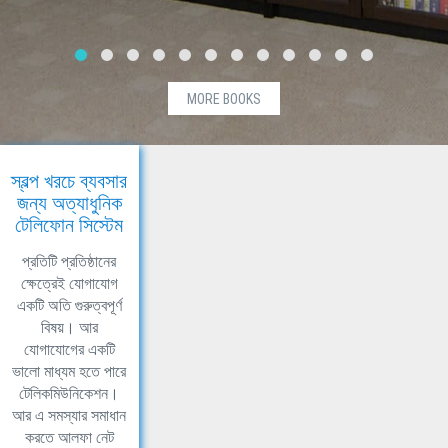
MORE BOOKS
স্বল্প খরচে ব্যবসার
জন্য অত্যাধুনিক
টেলিফোন সিস্টেম
প্রতিটি প্রতিষ্ঠানের
ক্ষেত্রেই যোগাযোগ
একটি অতি গুরুত্বপূর্ণ
বিষয়। আর
যোগাযোগের একটি
ভালো মাধ্যম হতে পারে
টেলিকমিউনিকেশন।
আর এ সমস্যার সমাধান
করতে আলফা নেট