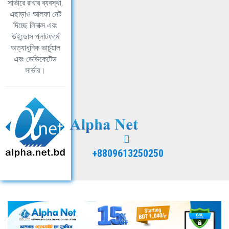
সার্ভারে রাখার ব্যবস্থা,
এছাড়াও আলফা নেট
দিচ্ছে লিনাক্স এবং
উইন্ডোস প্লাটফর্মে
অত্যাধুনিক ভার্চুয়াল
এবং ডেডিকেটেড
সার্ভার।
+8809613250250