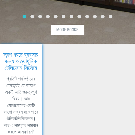
MORE BOOKS
স্বল্প খরচে ব্যবসার
জন্য অত্যাধুনিক
টেলিফোন সিস্টেম
প্রতিটি প্রতিষ্ঠানের
ক্ষেত্রেই যোগাযোগ
একটি অতি গুরুত্বপূর্ণ
বিষয়। আর
যোগাযোগের একটি
ভালো মাধ্যম হতে পারে
টেলিকমিউনিকেশন।
আর এ সমস্যার সমাধান
করতে আলফা নেট