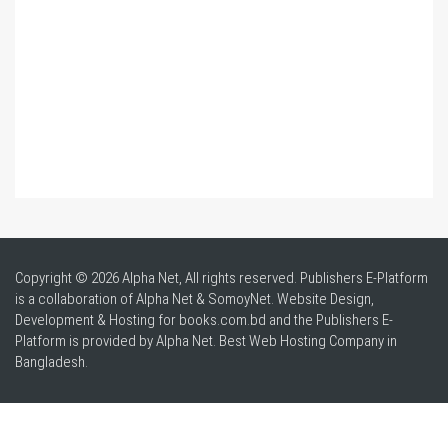
Copyright © 2026 Alpha Net, All rights reserved. Publishers E-Platform
is a collaboration of Alpha Net & SomoyNet.
Website Design
,
Development & Hosting for books.com.bd and the Publishers E-
Platform is provided by Alpha Net. Best
Web Hosting Company in
Bangladesh
.