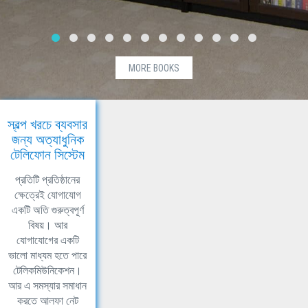
MORE BOOKS
স্বল্প খরচে ব্যবসার
জন্য অত্যাধুনিক
টেলিফোন সিস্টেম
প্রতিটি প্রতিষ্ঠানের
ক্ষেত্রেই যোগাযোগ
একটি অতি গুরুত্বপূর্ণ
বিষয়। আর
যোগাযোগের একটি
ভালো মাধ্যম হতে পারে
টেলিকমিউনিকেশন।
আর এ সমস্যার সমাধান
করতে আলফা নেট