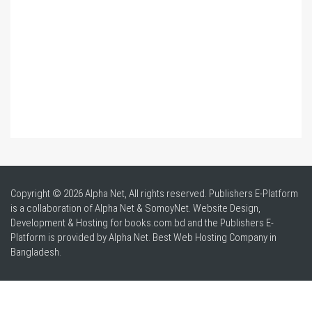
Copyright © 2026 Alpha Net, All rights reserved. Publishers E-Platform
is a collaboration of Alpha Net & SomoyNet.
Website Design
,
Development & Hosting for books.com.bd and the Publishers E-
Platform is provided by Alpha Net. Best
Web Hosting Company in
Bangladesh
.