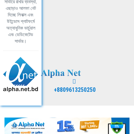
সার্ভারে রাখার ব্যবস্থা,
এছাড়াও আলফা নেট
দিচ্ছে লিনাক্স এবং
উইন্ডোস প্লাটফর্মে
অত্যাধুনিক ভার্চুয়াল
এবং ডেডিকেটেড
সার্ভার।
+8809613250250