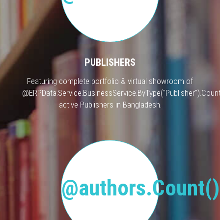
PUBLISHERS
Featuring complete portfolio & virtual showroom of
@ERP.Data.Service.BusinessService.ByType("Publisher").Count
active Publishers in Bangladesh.
@authors.Count()