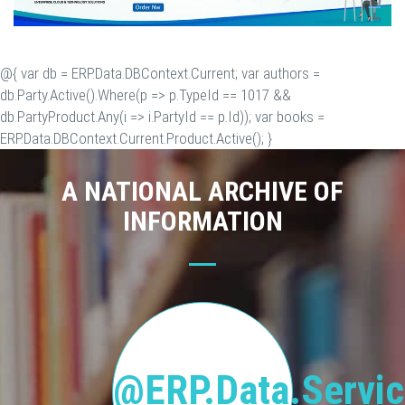
@{ var db = ERP.Data.DBContext.Current; var authors =
db.Party.Active().Where(p => p.TypeId == 1017 &&
db.PartyProduct.Any(i => i.PartyId == p.Id)); var books =
ERP.Data.DBContext.Current.Product.Active(); }
A NATIONAL ARCHIVE OF
INFORMATION
@ERP.Data.Servic