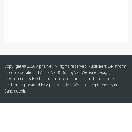
Copyright © 2026 Alpha Net, All rights reserved. Publishers E-Platform
is a collaboration of Alpha Net & SomoyNet.
Website Design
,
Development & Hosting for books.com.bd and the Publishers E-
Platform is provided by Alpha Net. Best
Web Hosting Company in
Bangladesh
.