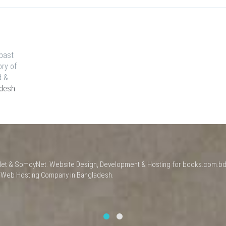
 past
ory of
d &
adesh
.
a Net & SomoyNet.
Website Design
, Development & Hosting for books.com.bd
t
Web Hosting Company in Bangladesh
.