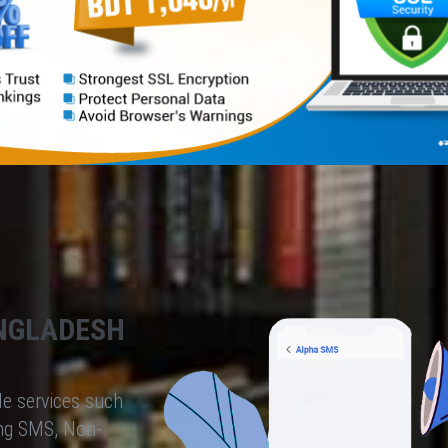
NGLADESH
le services such
ng SMS, Non-