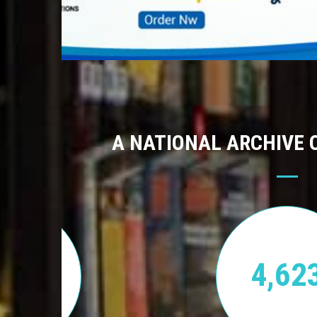
A NATIONAL ARCHIVE 
170
4,62