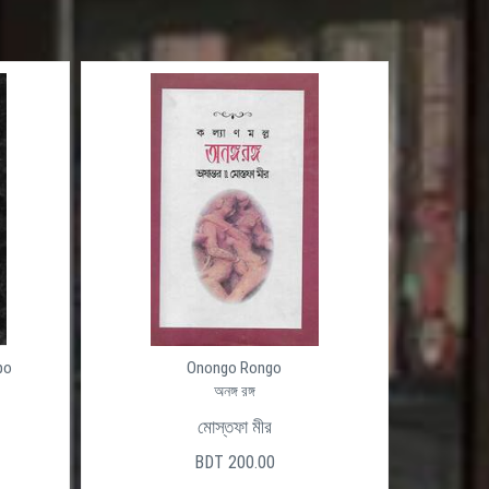
po
Onongo Rongo
অনঙ্গ রঙ্গ
মোস্তফা মীর
লাদেশ
BDT 200.00