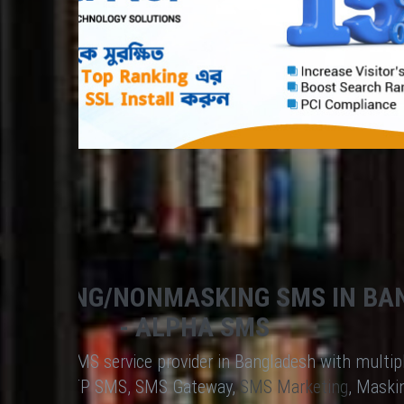
 MASKING/NONMASKING SMS IN BA
- ALPHA SMS
advanced SMS service provider in Bangladesh with multip
SMS API, OTP SMS, SMS Gateway,
SMS Marketing
, Maski