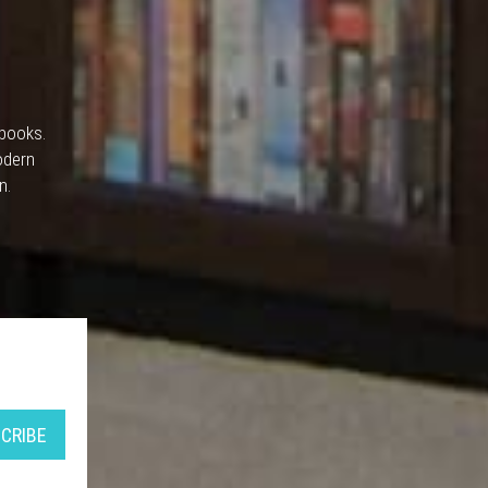
 books.
odern
n.
CRIBE