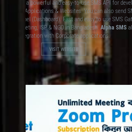
 It provides a powerful and easy-to-use SMS API for deve
th Software Applications & Websites. You can also send
SMS Web Panel (Dashboard). Fast and easy to use SMS Gat
 SMS marketing, ISP & NGO in Bangladesh.
Alpha SMS
al
Integration with Corporate applications.
VISIT WEBSITE