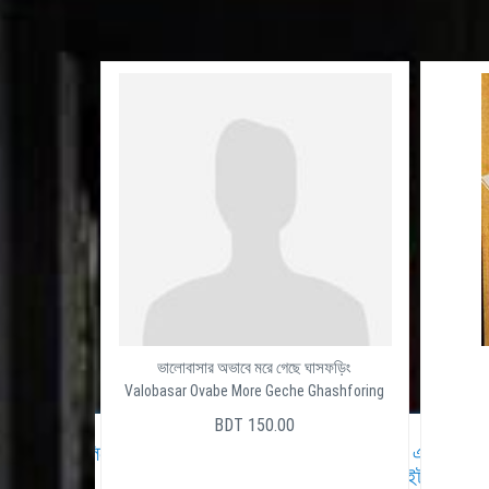
ভালোবাসার অভাবে মরে গেছে ঘাসফড়িং
Valobasar Ovabe More Geche Ghashforing
BDT 150.00
অত্যাধুনিক টেলিফোন সিস্টেম
ব্যবসায় এবং করপোরেট এর জন্য সম্
ওয়েবসাইট ডিজাইন