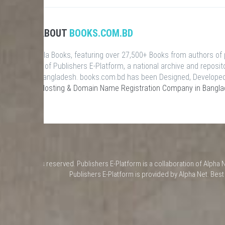
ABOUT
BOOKS.COM.BD
talog of Bangla Books, featuring over 27,500+ Books from authors of
ite is a part of Publishers E-Platform, a national archive and reposit
s & Books in Bangladesh. books.com.bd has been Designed, Develope
 leading
Web Hosting & Domain Name Registration Company in Bangl
 Net, All rights reserved. Publishers E-Platform is a collaboration of Alph
Publishers E-Platform is provided by Alpha Net. Bes