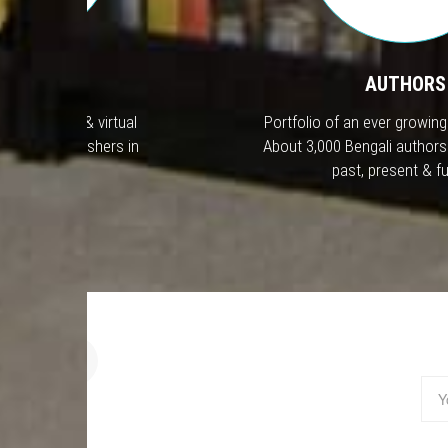
LISHERS
AUTHORS
te portfolio & virtual
Portfolio of an ever growing 
 active Publishers in
About 3,000 Bengali authors
gladesh.
past, present & fu