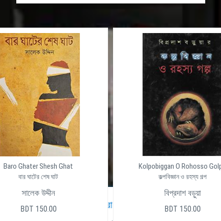
Baro Ghater Shesh Ghat
Kolpobiggan O Rohosso Gol
বার ঘাটের শেষ ঘাট
কল্পবিজ্ঞান ও রহস্য গল্প
সালেক উদ্দীন
বিপ্রদাশ বড়ুয়া
পূর্ণ ডাইনামিক
দেশের সেরা ওয়েব হোস্টিং প্রোভাইডার ইন বাং
BDT 150.00
BDT 150.00