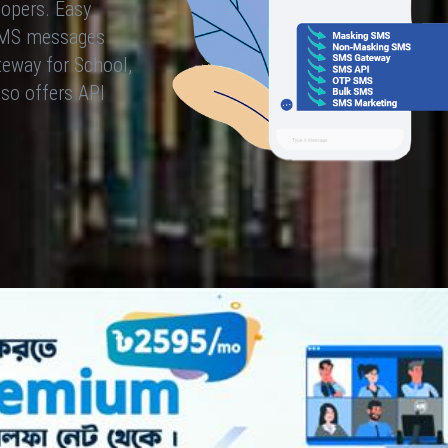
lopers. Easy
 SMS messages
eway for School,
so offers API