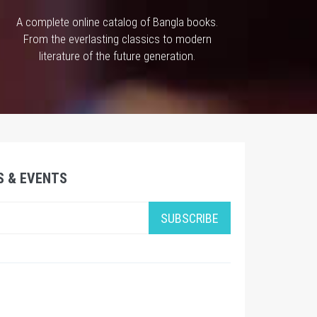
A complete online catalog of Bangla books.
From the everlasting classics to modern
literature of the future generation.
S & EVENTS
SUBSCRIBE