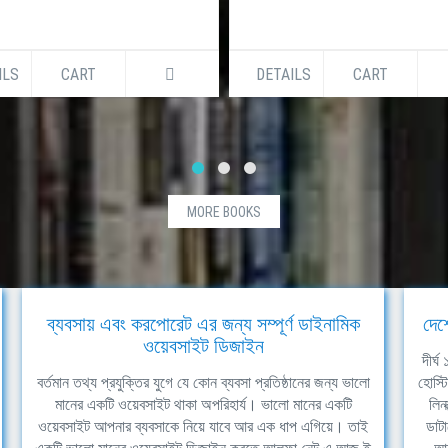
ILS
CART
DETAILS
CART
MORE BOOKS
ব্যবসায় এবং করপোরেট এর জন্য সম্পূর্ণ ডাইনামিক
দেশ
ওয়েবসাইট ডিজাইন
দীর্
বর্তমান তথ্য প্রযুক্তির যুগে যে কোন ব্যবসা প্রতিষ্ঠানের জন্য ভালো
হোস্ট
মানের একটি ওয়েবসাইট থাকা অপরিহার্য। ভালো মানের একটি
লিন
ওয়েবসাইট আপনার ব্যবসাকে নিয়ে যাবে আর এক ধাপ এগিয়ে। তাই
ডাটা