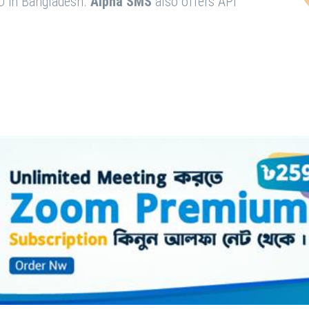
O in Bangladesh.
Alpha SMS
also offers API