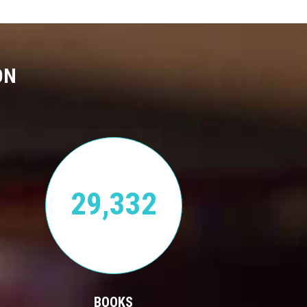
ON
29,332
BOOKS