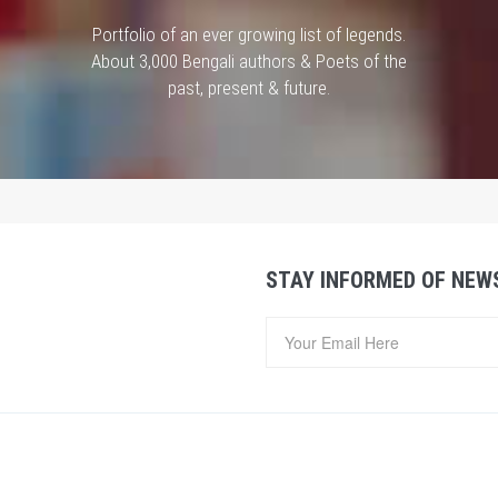
Portfolio of an ever growing list of legends.
About 3,000 Bengali authors & Poets of the
past, present & future.
STAY INFORMED OF NEW