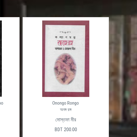
po
Onongo Rongo
অনঙ্গ রঙ্গ
মোস্তফা মীর
BDT 200.00