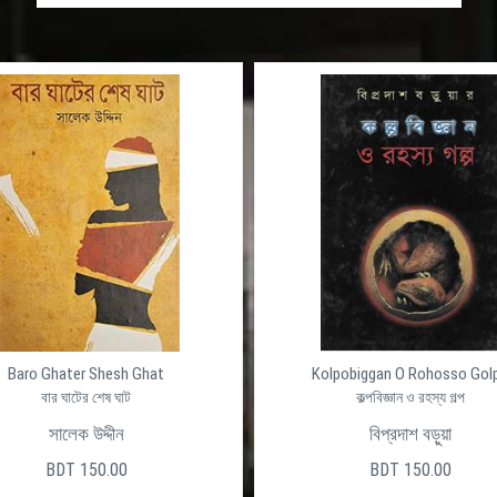
Baro Ghater Shesh Ghat
Kolpobiggan O Rohosso Gol
বার ঘাটের শেষ ঘাট
কল্পবিজ্ঞান ও রহস্য গল্প
সালেক উদ্দীন
বিপ্রদাশ বড়ুয়া
BDT 150.00
BDT 150.00