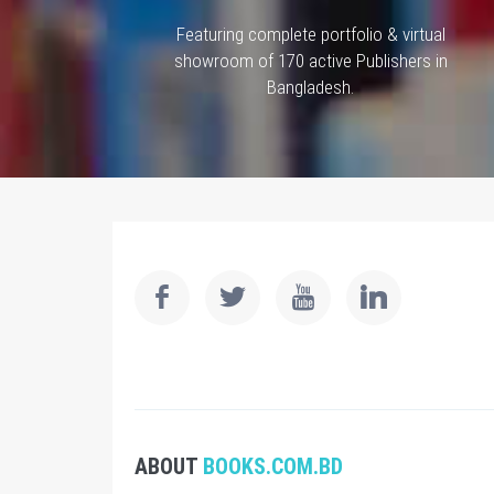
Featuring complete portfolio & virtual
showroom of 170 active Publishers in
Bangladesh.
ABOUT
BOOKS.COM.BD