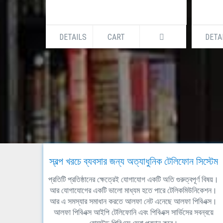
DETAILS
CART
DETA
স্বল্প খরচে ব্যবসার জন্য অত্যাধুনিক টেলিফোন সিস্টেম
প্রতিটি প্রতিষ্ঠানের ক্ষেত্রেই যোগাযোগ একটি অতি গুরুত্বপূর্ণ বিষয়।
আর যোগাযোগের একটি ভালো মাধ্যম হতে পারে টেলিকমিউনিকেশন।
আর এ সমস্যার সমাধান করতে আলফা নেট এনেছে আলফা পিবিএক্স।
আলফা পিবিএক্স আইপি টেলিফোনি এবং পিবিএক্স সার্ভিসের সবন্বয়ে