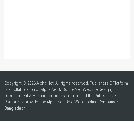
Copyright © 2026 Alpha Net, All rights reserved. Publishers E-Platform
is a collaboration of Alpha Net & SomoyNet.
Website Design
,
Development & Hosting for books.com.bd and the Publishers E-
Platform is provided by Alpha Net. Best
Web Hosting Company in
Bangladesh
.