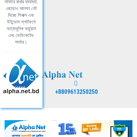
সার্ভারে রাখার ব্যবস্থা,
এছাড়াও আলফা নেট
দিচ্ছে লিনাক্স এবং
উইন্ডোস প্লাটফর্মে
অত্যাধুনিক ভার্চুয়াল
এবং ডেডিকেটেড
সার্ভার।
+8809613250250