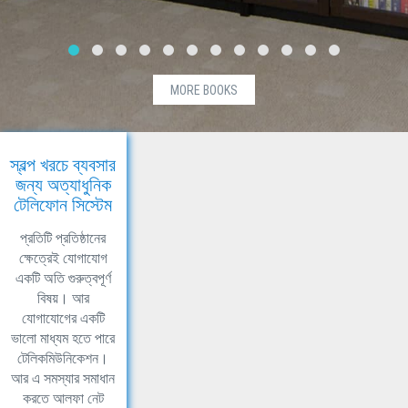
MORE BOOKS
স্বল্প খরচে ব্যবসার
জন্য অত্যাধুনিক
টেলিফোন সিস্টেম
প্রতিটি প্রতিষ্ঠানের
ক্ষেত্রেই যোগাযোগ
একটি অতি গুরুত্বপূর্ণ
বিষয়। আর
যোগাযোগের একটি
ভালো মাধ্যম হতে পারে
টেলিকমিউনিকেশন।
আর এ সমস্যার সমাধান
করতে আলফা নেট