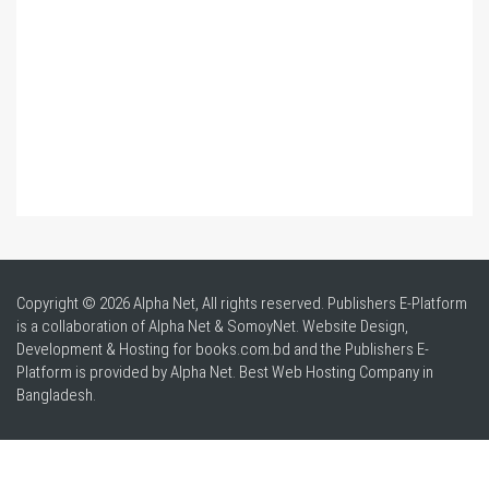
Copyright © 2026 Alpha Net, All rights reserved. Publishers E-Platform
is a collaboration of Alpha Net & SomoyNet.
Website Design
,
Development & Hosting for books.com.bd and the Publishers E-
Platform is provided by Alpha Net. Best
Web Hosting Company in
Bangladesh
.