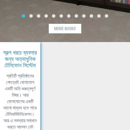
MORE BOOKS
স্বল্প খরচে ব্যবসার
জন্য অত্যাধুনিক
টেলিফোন সিস্টেম
প্রতিটি প্রতিষ্ঠানের
ক্ষেত্রেই যোগাযোগ
একটি অতি গুরুত্বপূর্ণ
বিষয়। আর
যোগাযোগের একটি
ভালো মাধ্যম হতে পারে
টেলিকমিউনিকেশন।
আর এ সমস্যার সমাধান
করতে আলফা নেট