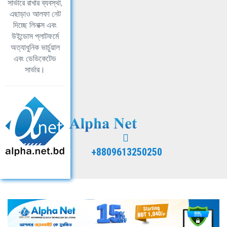
সার্ভারে রাখার ব্যবস্থা,
এছাড়াও আলফা নেট
দিচ্ছে লিনাক্স এবং
উইন্ডোস প্লাটফর্মে
অত্যাধুনিক ভার্চুয়াল
এবং ডেডিকেটেড
সার্ভার।
+8809613250250