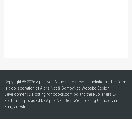
Copyright © 2026 Alpha Net, All rights reserved. Publishers E-Platform
is a collaboration of Alpha Net & SomoyNet.
Website Design
,
Development & Hosting for books.com.bd and the Publishers E-
Platform is provided by Alpha Net. Best
Web Hosting Company in
Bangladesh
.