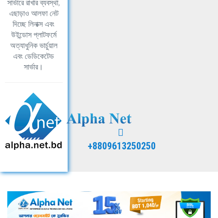
সার্ভারে রাখার ব্যবস্থা,
এছাড়াও আলফা নেট
দিচ্ছে লিনাক্স এবং
উইন্ডোস প্লাটফর্মে
অত্যাধুনিক ভার্চুয়াল
এবং ডেডিকেটেড
সার্ভার।
+8809613250250