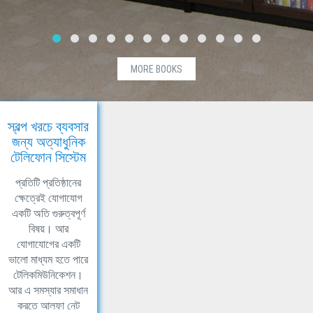
MORE BOOKS
স্বল্প খরচে ব্যবসার
জন্য অত্যাধুনিক
টেলিফোন সিস্টেম
প্রতিটি প্রতিষ্ঠানের
ক্ষেত্রেই যোগাযোগ
একটি অতি গুরুত্বপূর্ণ
বিষয়। আর
যোগাযোগের একটি
ভালো মাধ্যম হতে পারে
টেলিকমিউনিকেশন।
আর এ সমস্যার সমাধান
করতে আলফা নেট