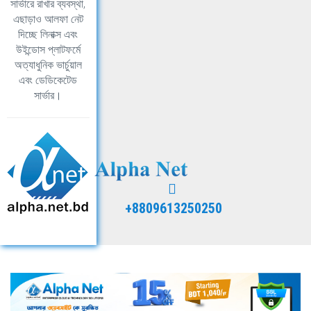
সার্ভারে রাখার ব্যবস্থা,
এছাড়াও আলফা নেট
দিচ্ছে লিনাক্স এবং
উইন্ডোস প্লাটফর্মে
অত্যাধুনিক ভার্চুয়াল
এবং ডেডিকেটেড
সার্ভার।
+8809613250250