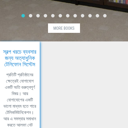
MORE BOOKS
স্বল্প খরচে ব্যবসার
জন্য অত্যাধুনিক
টেলিফোন সিস্টেম
প্রতিটি প্রতিষ্ঠানের
ক্ষেত্রেই যোগাযোগ
একটি অতি গুরুত্বপূর্ণ
বিষয়। আর
যোগাযোগের একটি
ভালো মাধ্যম হতে পারে
টেলিকমিউনিকেশন।
আর এ সমস্যার সমাধান
করতে আলফা নেট