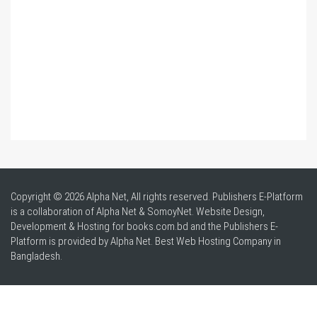
Copyright © 2026 Alpha Net, All rights reserved. Publishers E-Platform
is a collaboration of Alpha Net & SomoyNet.
Website Design
,
Development & Hosting for books.com.bd and the Publishers E-
Platform is provided by Alpha Net. Best
Web Hosting Company in
Bangladesh
.