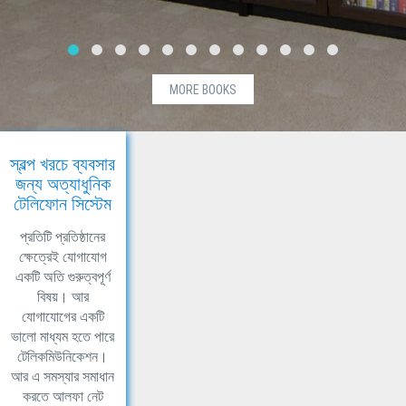
MORE BOOKS
স্বল্প খরচে ব্যবসার
জন্য অত্যাধুনিক
টেলিফোন সিস্টেম
প্রতিটি প্রতিষ্ঠানের
ক্ষেত্রেই যোগাযোগ
একটি অতি গুরুত্বপূর্ণ
বিষয়। আর
যোগাযোগের একটি
ভালো মাধ্যম হতে পারে
টেলিকমিউনিকেশন।
আর এ সমস্যার সমাধান
করতে আলফা নেট