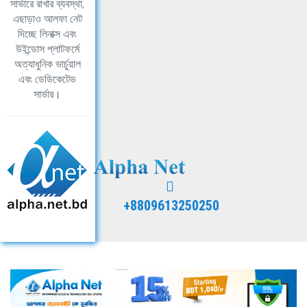
সার্ভারে রাখার ব্যবস্থা,
এছাড়াও আলফা নেট
দিচ্ছে লিনাক্স এবং
উইন্ডোস প্লাটফর্মে
অত্যাধুনিক ভার্চুয়াল
এবং ডেডিকেটেড
সার্ভার।
+8809613250250