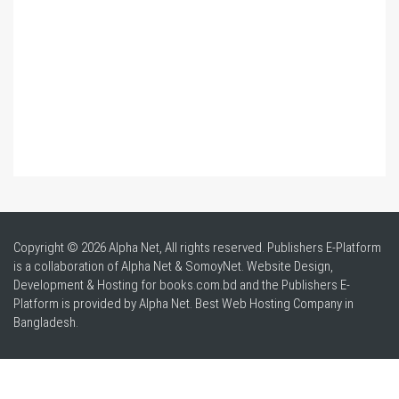
Copyright © 2026 Alpha Net, All rights reserved. Publishers E-Platform
is a collaboration of Alpha Net & SomoyNet.
Website Design
,
Development & Hosting for books.com.bd and the Publishers E-
Platform is provided by Alpha Net. Best
Web Hosting Company in
Bangladesh
.