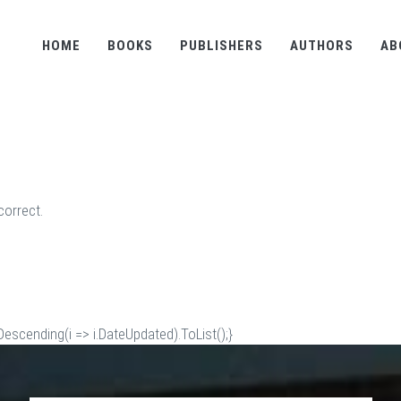
HOME
BOOKS
PUBLISHERS
AUTHORS
AB
correct.
scending(i => i.DateUpdated).ToList();}