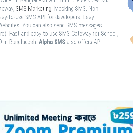
vider in Bangladesh with multiple services such
teway,
SMS Marketing
, Masking SMS, Non-
easy-to-use SMS API for developers. Easy
& Websites. You can also send SMS messages
rd). Fast and easy to use SMS Gateway for School,
O in Bangladesh.
Alpha SMS
also offers API