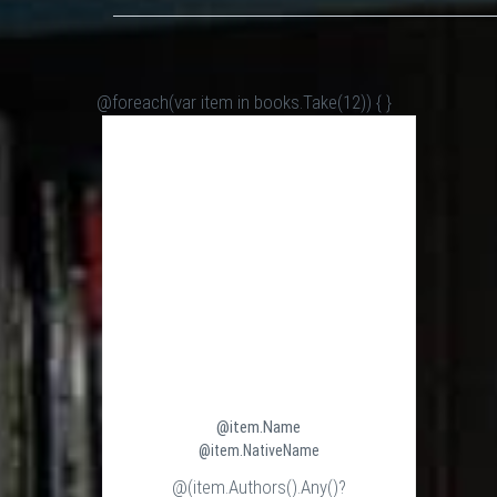
@foreach(var item in books.Take(12)) {
}
@item.Name
@item.NativeName
@(item.Authors().Any()?