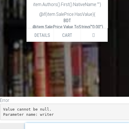
item.Authors().First().NativeName:"")
@if(item.SalePrice.HasValue){
BDT
@item.SalePrice.Value.ToString("0.00")
BDT
DETAILS
CART
@item.ListPrice.Value.ToString("0.00")
}else if (item.ListPrice.HasValue) {
BDT
@item.ListPrice.Value.ToString("0.00")
}
Error:
Value cannot be null.

Parameter name: writer