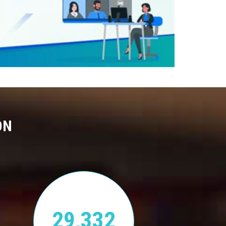
ON
29,332