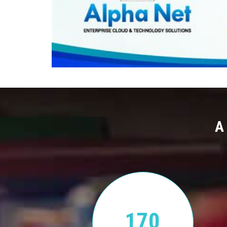
A
170