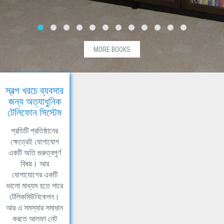
MORE BOOKS
স্বল্প খরচে ব্যবসার
জন্য অত্যাধুনিক
টেলিফোন সিস্টেম
প্রতিটি প্রতিষ্ঠানের
ক্ষেত্রেই যোগাযোগ
একটি অতি গুরুত্বপূর্ণ
বিষয়। আর
যোগাযোগের একটি
ভালো মাধ্যম হতে পারে
টেলিকমিউনিকেশন।
আর এ সমস্যার সমাধান
করতে আলফা নেট