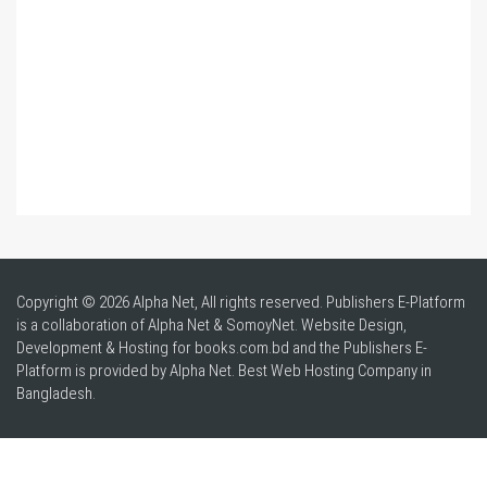
Copyright © 2026 Alpha Net, All rights reserved. Publishers E-Platform
is a collaboration of Alpha Net & SomoyNet.
Website Design
,
Development & Hosting for books.com.bd and the Publishers E-
Platform is provided by Alpha Net. Best
Web Hosting Company in
Bangladesh
.