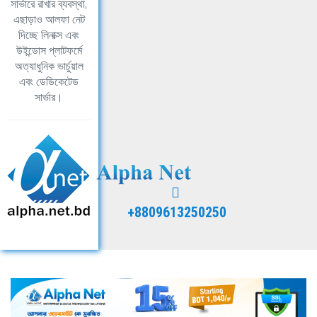
সার্ভারে রাখার ব্যবস্থা,
এছাড়াও আলফা নেট
দিচ্ছে লিনাক্স এবং
উইন্ডোস প্লাটফর্মে
অত্যাধুনিক ভার্চুয়াল
এবং ডেডিকেটেড
সার্ভার।
+8809613250250