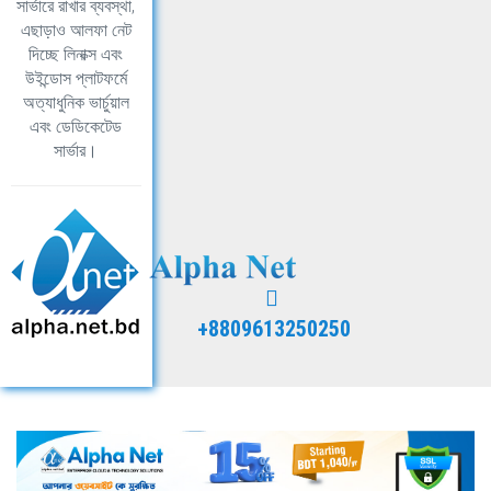
সার্ভারে রাখার ব্যবস্থা,
এছাড়াও আলফা নেট
দিচ্ছে লিনাক্স এবং
উইন্ডোস প্লাটফর্মে
অত্যাধুনিক ভার্চুয়াল
এবং ডেডিকেটেড
সার্ভার।
+8809613250250