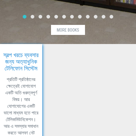
MORE BOOKS
স্বল্প খরচে ব্যবসার
জন্য অত্যাধুনিক
টেলিফোন সিস্টেম
প্রতিটি প্রতিষ্ঠানের
ক্ষেত্রেই যোগাযোগ
একটি অতি গুরুত্বপূর্ণ
বিষয়। আর
যোগাযোগের একটি
ভালো মাধ্যম হতে পারে
টেলিকমিউনিকেশন।
আর এ সমস্যার সমাধান
করতে আলফা নেট