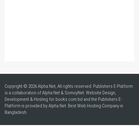
Copyright © 2026 Alpha Net, All rights reserved. Publishers E-Platform
is a collaboration of Alpha Net & SomoyNet.
Website Design
,
Development & Hosting for books.com.bd and the Publishers E-
Platform is provided by Alpha Net. Best
Web Hosting Company in
Bangladesh
.