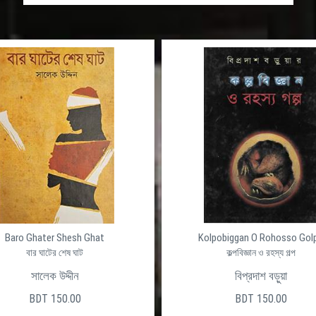
Baro Ghater Shesh Ghat
Kolpobiggan O Rohosso Gol
বার ঘাটের শেষ ঘাট
কল্পবিজ্ঞান ও রহস্য গল্প
সালেক উদ্দীন
বিপ্রদাশ বড়ুয়া
BDT 150.00
BDT 150.00