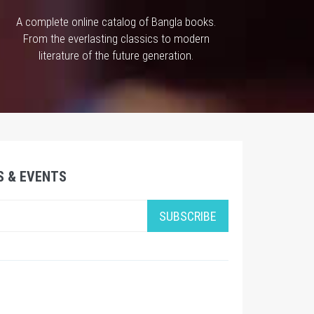
A complete online catalog of Bangla books.
From the everlasting classics to modern
literature of the future generation.
S & EVENTS
SUBSCRIBE