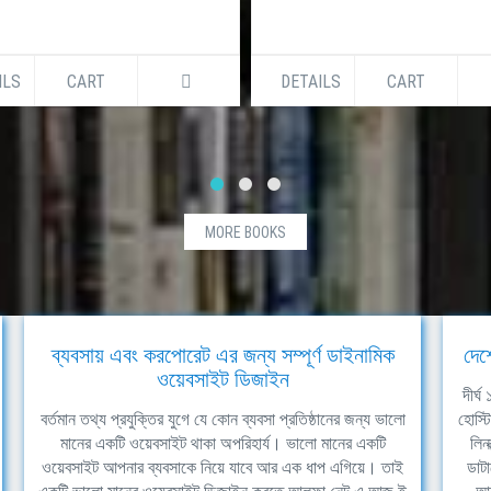
ILS
CART
DETAILS
CART
MORE BOOKS
ব্যবসায় এবং করপোরেট এর জন্য সম্পূর্ণ ডাইনামিক
দেশ
ওয়েবসাইট ডিজাইন
দীর্
বর্তমান তথ্য প্রযুক্তির যুগে যে কোন ব্যবসা প্রতিষ্ঠানের জন্য ভালো
হোস্ট
মানের একটি ওয়েবসাইট থাকা অপরিহার্য। ভালো মানের একটি
লিন
ওয়েবসাইট আপনার ব্যবসাকে নিয়ে যাবে আর এক ধাপ এগিয়ে। তাই
ডাটা