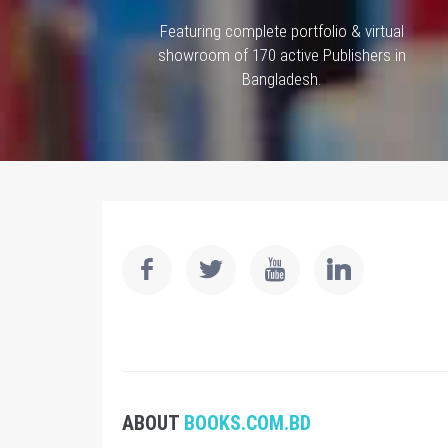
Featuring complete portfolio & virtual
showroom of 170 active Publishers in
Bangladesh.
ABOUT
BOOKS.COM.BD