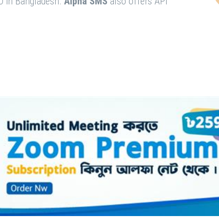
O in Bangladesh.
Alpha SMS
also offers API