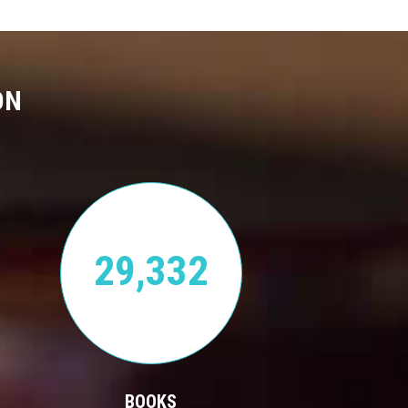
ON
29,332
BOOKS