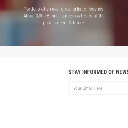
Portfolio of an ever growing list of legends.
About 3,000 Bengali authors & Poets of the
past, present & future.
STAY INFORMED OF NEW