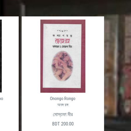
po
Onongo Rongo
অনঙ্গ রঙ্গ
মোস্তফা মীর
BDT 200.00