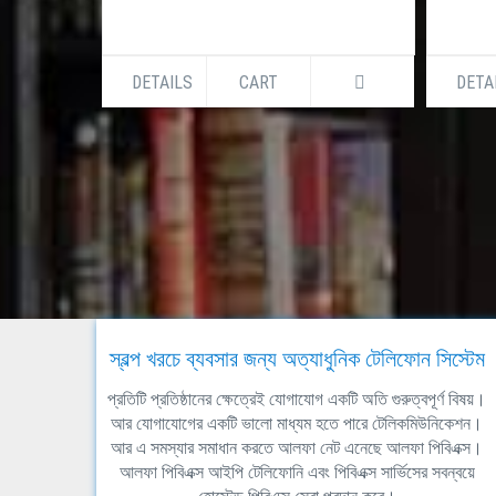
DETAILS
CART
DETA
স্বল্প খরচে ব্যবসার জন্য অত্যাধুনিক টেলিফোন সিস্টেম
প্রতিটি প্রতিষ্ঠানের ক্ষেত্রেই যোগাযোগ একটি অতি গুরুত্বপূর্ণ বিষয়।
আর যোগাযোগের একটি ভালো মাধ্যম হতে পারে টেলিকমিউনিকেশন।
আর এ সমস্যার সমাধান করতে আলফা নেট এনেছে আলফা পিবিএক্স।
আলফা পিবিএক্স আইপি টেলিফোনি এবং পিবিএক্স সার্ভিসের সবন্বয়ে