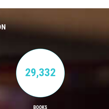
ON
29,332
BOOKS