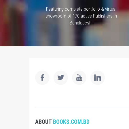
Featuring complete portfolio & virtual
showroom of 170 active Publishers in
Bangladesh.
ABOUT
BOOKS.COM.BD