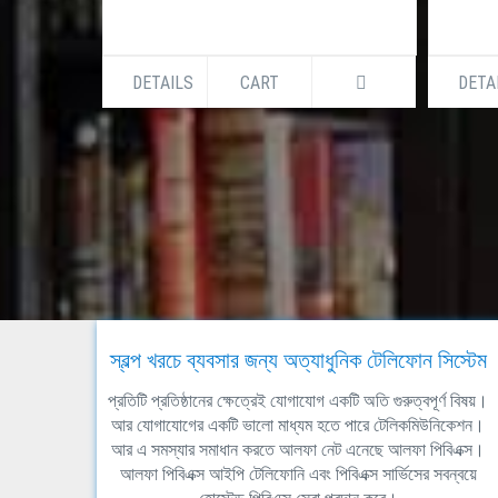
DETAILS
CART
DETA
স্বল্প খরচে ব্যবসার জন্য অত্যাধুনিক টেলিফোন সিস্টেম
প্রতিটি প্রতিষ্ঠানের ক্ষেত্রেই যোগাযোগ একটি অতি গুরুত্বপূর্ণ বিষয়।
আর যোগাযোগের একটি ভালো মাধ্যম হতে পারে টেলিকমিউনিকেশন।
আর এ সমস্যার সমাধান করতে আলফা নেট এনেছে আলফা পিবিএক্স।
আলফা পিবিএক্স আইপি টেলিফোনি এবং পিবিএক্স সার্ভিসের সবন্বয়ে