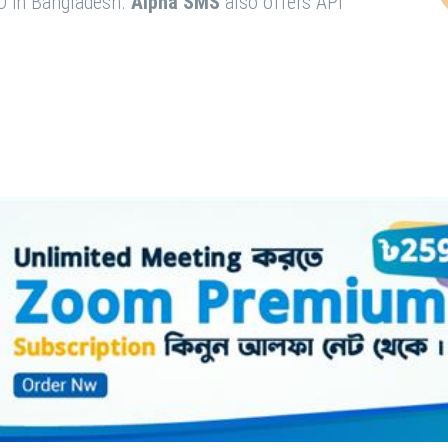
O in Bangladesh.
Alpha SMS
also offers API