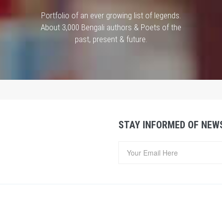
Portfolio of an ever growing list of legends.
About 3,000 Bengali authors & Poets of the
past, present & future.
STAY INFORMED OF NEW