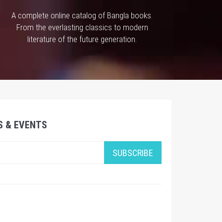
A complete online catalog of Bangla books.
From the everlasting classics to modern
literature of the future generation.
S & EVENTS
SUBSCRIBE