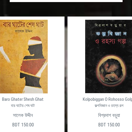
Baro Ghater Shesh Ghat
Kolpobiggan O Rohosso Gol
বার ঘাটের শেষ ঘাট
কল্পবিজ্ঞান ও রহস্য গল্প
সালেক উদ্দীন
বিপ্রদাশ বড়ুয়া
BDT 150.00
BDT 150.00