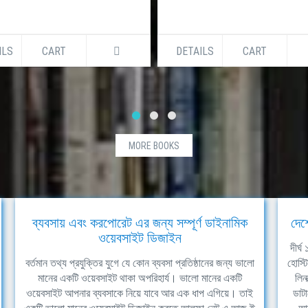
ILS
CART
DETAILS
CART
MORE BOOKS
ব্যবসায় এবং করপোরেট এর জন্য সম্পূর্ণ ডাইনামিক
দেশ
ওয়েবসাইট ডিজাইন
দীর্
বর্তমান তথ্য প্রযুক্তির যুগে যে কোন ব্যবসা প্রতিষ্ঠানের জন্য ভালো
হোস্ট
মানের একটি ওয়েবসাইট থাকা অপরিহার্য। ভালো মানের একটি
লিন
ওয়েবসাইট আপনার ব্যবসাকে নিয়ে যাবে আর এক ধাপ এগিয়ে। তাই
ডাটা