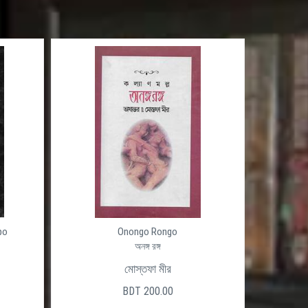
po
Onongo Rongo
অনঙ্গ রঙ্গ
মোস্তফা মীর
BDT 200.00