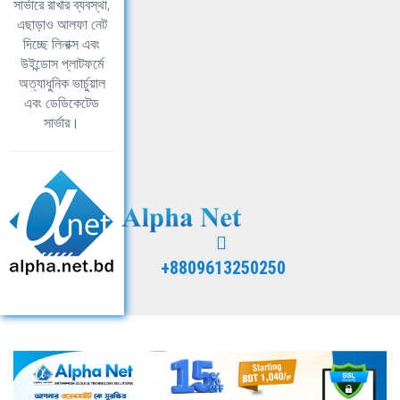
সার্ভারে রাখার ব্যবস্থা,
এছাড়াও আলফা নেট
দিচ্ছে লিনাক্স এবং
উইন্ডোস প্লাটফর্মে
অত্যাধুনিক ভার্চুয়াল
এবং ডেডিকেটেড
সার্ভার।
+8809613250250