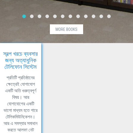
MORE BOOKS
স্বল্প খরচে ব্যবসার
জন্য অত্যাধুনিক
টেলিফোন সিস্টেম
প্রতিটি প্রতিষ্ঠানের
ক্ষেত্রেই যোগাযোগ
একটি অতি গুরুত্বপূর্ণ
বিষয়। আর
যোগাযোগের একটি
ভালো মাধ্যম হতে পারে
টেলিকমিউনিকেশন।
আর এ সমস্যার সমাধান
করতে আলফা নেট