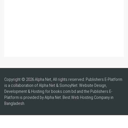
Copyright © 2026 Alpha Net, All rights reserved. Publishers E-Platform
is a collaboration of Alpha Net & SomoyNet.
Website Design
,
Development & Hosting for books.com.bd and the Publishers E-
Platform is provided by Alpha Net. Best
Web Hosting Company in
Bangladesh
.