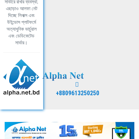
সার্ভারে রাখার ব্যবস্থা,
এছাড়াও আলফা নেট
দিচ্ছে লিনাক্স এবং
উইন্ডোস প্লাটফর্মে
অত্যাধুনিক ভার্চুয়াল
এবং ডেডিকেটেড
সার্ভার।
+8809613250250