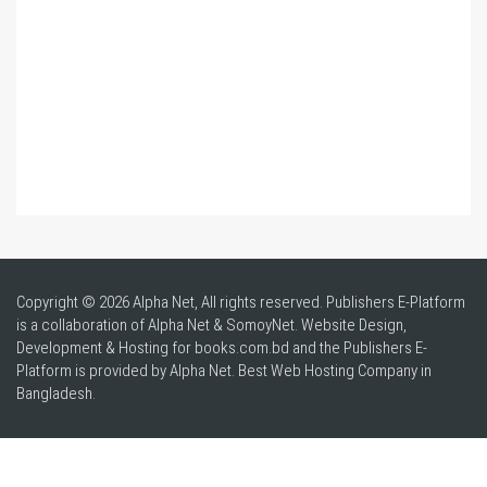
Copyright © 2026 Alpha Net, All rights reserved. Publishers E-Platform
is a collaboration of Alpha Net & SomoyNet.
Website Design
,
Development & Hosting for books.com.bd and the Publishers E-
Platform is provided by Alpha Net. Best
Web Hosting Company in
Bangladesh
.