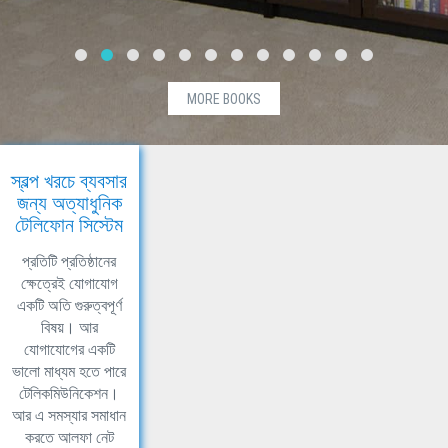
MORE BOOKS
স্বল্প খরচে ব্যবসার
জন্য অত্যাধুনিক
টেলিফোন সিস্টেম
প্রতিটি প্রতিষ্ঠানের
ক্ষেত্রেই যোগাযোগ
একটি অতি গুরুত্বপূর্ণ
বিষয়। আর
যোগাযোগের একটি
ভালো মাধ্যম হতে পারে
টেলিকমিউনিকেশন।
আর এ সমস্যার সমাধান
করতে আলফা নেট