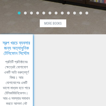
MORE BOOKS
স্বল্প খরচে ব্যবসার
জন্য অত্যাধুনিক
টেলিফোন সিস্টেম
প্রতিটি প্রতিষ্ঠানের
ক্ষেত্রেই যোগাযোগ
একটি অতি গুরুত্বপূর্ণ
বিষয়। আর
যোগাযোগের একটি
ভালো মাধ্যম হতে পারে
টেলিকমিউনিকেশন।
আর এ সমস্যার সমাধান
করতে আলফা নেট