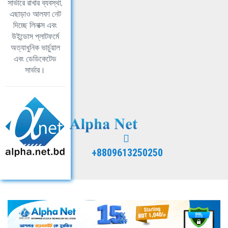
সার্ভারে রাখার ব্যবস্থা,
এছাড়াও আলফা নেট
দিচ্ছে লিনাক্স এবং
উইন্ডোস প্লাটফর্মে
অত্যাধুনিক ভার্চুয়াল
এবং ডেডিকেটেড
সার্ভার।
+8809613250250