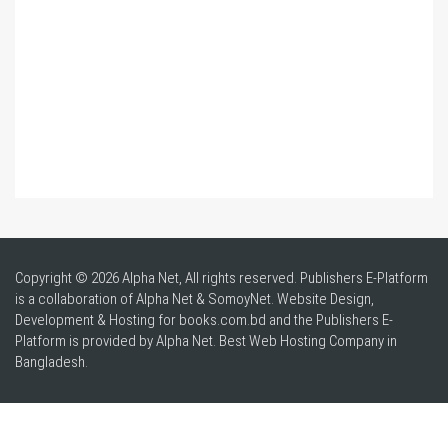
Copyright © 2026 Alpha Net, All rights reserved. Publishers E-Platform
is a collaboration of Alpha Net & SomoyNet.
Website Design
,
Development & Hosting for books.com.bd and the Publishers E-
Platform is provided by Alpha Net. Best
Web Hosting Company in
Bangladesh
.