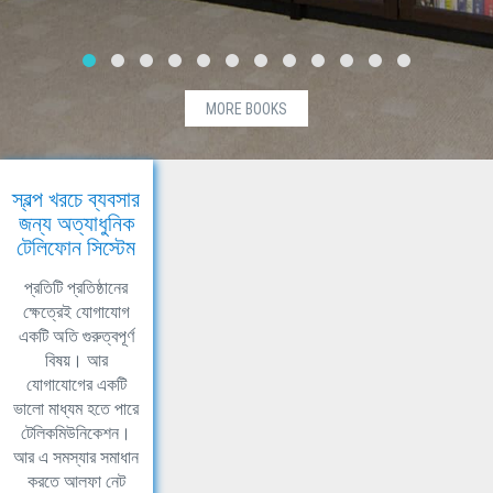
MORE BOOKS
স্বল্প খরচে ব্যবসার
জন্য অত্যাধুনিক
টেলিফোন সিস্টেম
প্রতিটি প্রতিষ্ঠানের
ক্ষেত্রেই যোগাযোগ
একটি অতি গুরুত্বপূর্ণ
বিষয়। আর
যোগাযোগের একটি
ভালো মাধ্যম হতে পারে
টেলিকমিউনিকেশন।
আর এ সমস্যার সমাধান
করতে আলফা নেট