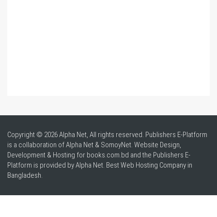
Copyright © 2026 Alpha Net, All rights reserved. Publishers E-Platform
is a collaboration of Alpha Net & SomoyNet.
Website Design
,
Development & Hosting for books.com.bd and the Publishers E-
Platform is provided by Alpha Net. Best
Web Hosting Company in
Bangladesh
.