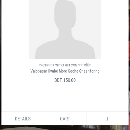
Baro Ghater Shesh Ghat
বার ঘাটের শেষ ঘাট
সালেক উদ্দীন
BDT 150.00
DETAILS
CART