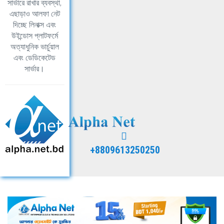
সার্ভারে রাখার ব্যবস্থা,
এছাড়াও আলফা নেট
দিচ্ছে লিনাক্স এবং
উইন্ডোস প্লাটফর্মে
অত্যাধুনিক ভার্চুয়াল
এবং ডেডিকেটেড
সার্ভার।
+8809613250250