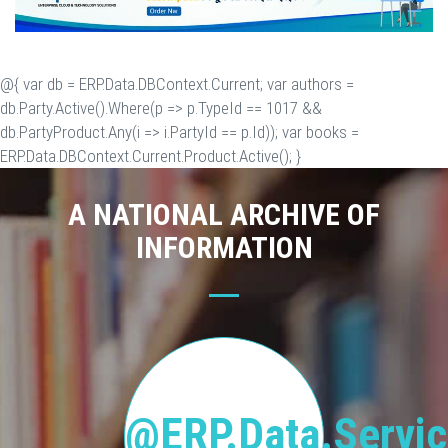
@{ var db = ERP.Data.DBContext.Current; var authors =
db.Party.Active().Where(p => p.TypeId == 1017 &&
db.PartyProduct.Any(i => i.PartyId == p.Id)); var books =
ERP.Data.DBContext.Current.Product.Active(); }
A NATIONAL ARCHIVE OF
INFORMATION
@ERP.Data.Servic