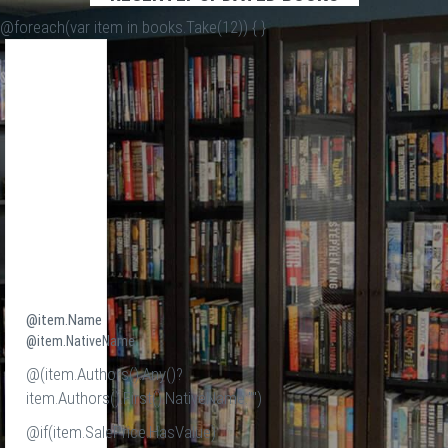
@foreach(var item in books.Take(12)) {
}
@item.Name
@item.NativeName
@(item.Authors().Any()?
item.Authors().First().NativeName:"")
@if(item.SalePrice.HasValue)