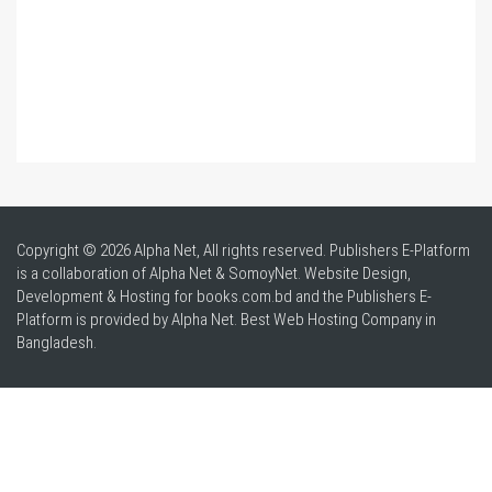
Copyright © 2026 Alpha Net, All rights reserved. Publishers E-Platform
is a collaboration of Alpha Net & SomoyNet.
Website Design
,
Development & Hosting for books.com.bd and the Publishers E-
Platform is provided by Alpha Net. Best
Web Hosting Company in
Bangladesh
.