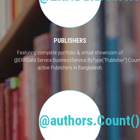
PUBLISHERS
Featuring complete portfolio & virtual showroom of
@ERP.Data.Service.BusinessService.ByType("Publisher").Count
active Publishers in Bangladesh.
@authors.Count()