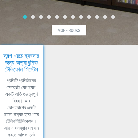
MORE BOOKS
স্বল্প খরচে ব্যবসার
জন্য অত্যাধুনিক
টেলিফোন সিস্টেম
প্রতিটি প্রতিষ্ঠানের
ক্ষেত্রেই যোগাযোগ
একটি অতি গুরুত্বপূর্ণ
বিষয়। আর
যোগাযোগের একটি
ভালো মাধ্যম হতে পারে
টেলিকমিউনিকেশন।
আর এ সমস্যার সমাধান
করতে আলফা নেট