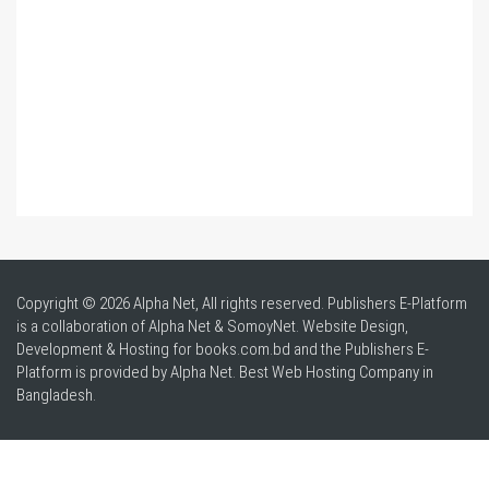
Copyright © 2026 Alpha Net, All rights reserved. Publishers E-Platform
is a collaboration of Alpha Net & SomoyNet.
Website Design
,
Development & Hosting for books.com.bd and the Publishers E-
Platform is provided by Alpha Net. Best
Web Hosting Company in
Bangladesh
.