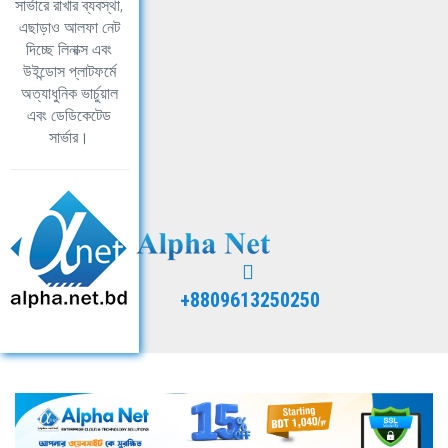
সার্ভারে রাখার ব্যবস্থা,
এছাড়াও আলফা নেট
দিচ্ছে লিনাক্স এবং
উইন্ডোস প্লাটফর্মে
অত্যাধুনিক ভার্চুয়াল
এবং ডেডিকেটেড
সার্ভার।
+8809613250250