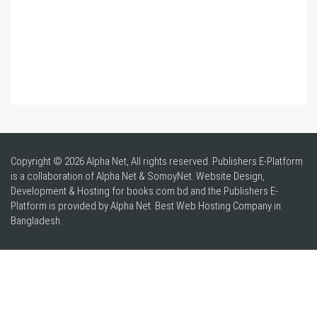
Copyright © 2026 Alpha Net, All rights reserved. Publishers E-Platform
is a collaboration of Alpha Net & SomoyNet.
Website Design
,
Development & Hosting for books.com.bd and the Publishers E-
Platform is provided by Alpha Net. Best
Web Hosting Company in
Bangladesh
.