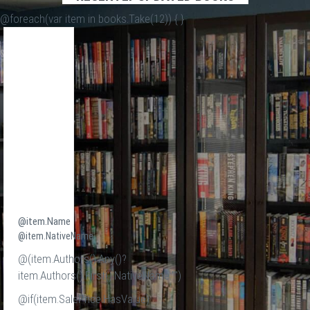
@foreach(var item in books.Take(12)) {
}
@item.Name
@item.NativeName
@(item.Authors().Any()?
item.Authors().First().NativeName:"")
@if(item.SalePrice.HasValue)