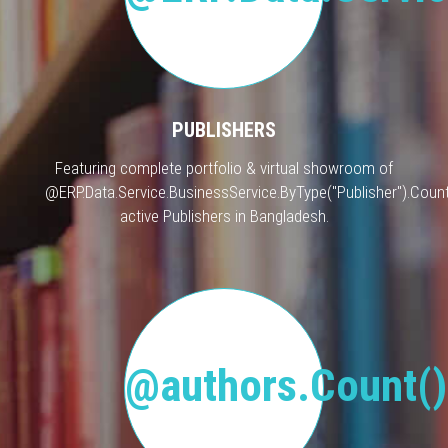
PUBLISHERS
Featuring complete portfolio & virtual showroom of
@ERP.Data.Service.BusinessService.ByType("Publisher").Count
active Publishers in Bangladesh.
@authors.Count()