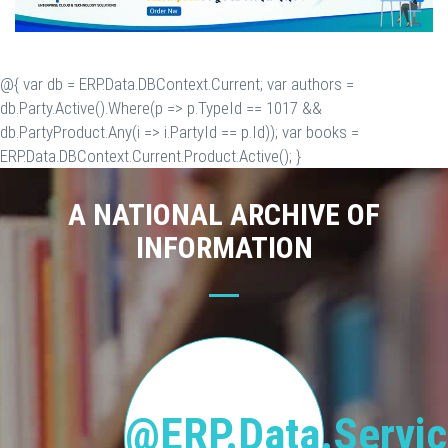
@{ var db = ERP.Data.DBContext.Current; var authors =
db.Party.Active().Where(p => p.TypeId == 1017 &&
db.PartyProduct.Any(i => i.PartyId == p.Id)); var books =
ERP.Data.DBContext.Current.Product.Active(); }
A NATIONAL ARCHIVE OF
INFORMATION
@ERP.Data.Servic