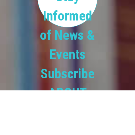
Informed
of News &
Events
Subscribe
ABOUT
BOOKS.COM.BD
books.com.bd