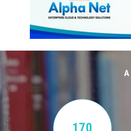
A
170