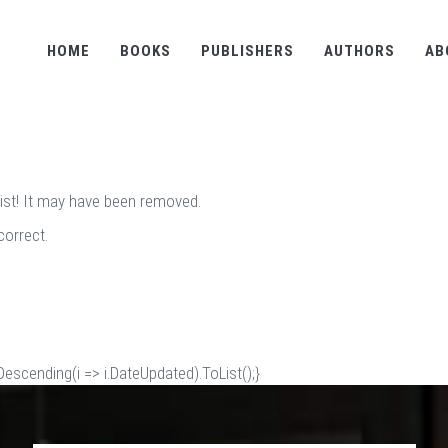
HOME
BOOKS
PUBLISHERS
AUTHORS
AB
ist! It may have been removed.
correct.
scending(i => i.DateUpdated).ToList();}