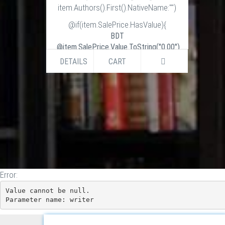
item.Authors().First().NativeName:"")
@if(item.SalePrice.HasValue){
BDT
@item.SalePrice.Value.ToString("0.00")
BDT
DETAILS
CART
@item.ListPrice.Value.ToString("0.00")
}else if (item.ListPrice.HasValue) {
BDT
@item.ListPrice.Value.ToString("0.00")
}
Error:
Value cannot be null.

Parameter name: writer