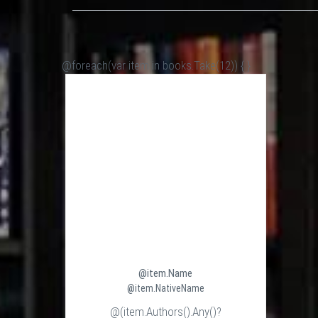
@foreach(var item in books.Take(12)) {
}
@item.Name
@item.NativeName
@(item.Authors().Any()?