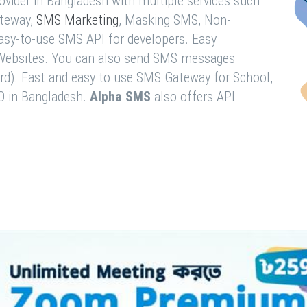
vider in Bangladesh with multiple services such
teway,
SMS Marketing
, Masking SMS, Non-
easy-to-use SMS API for developers. Easy
& Websites. You can also send SMS messages
rd). Fast and easy to use SMS Gateway for School,
O in Bangladesh.
Alpha SMS
also offers API