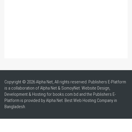
Copyright © 2026 Alpha Net, All rights reserved. Publishers E-Platform
is a collaboration of Alpha Net & SomoyNet.
Website Design
,
Development & Hosting for books.com.bd and the Publishers E-
Platform is provided by Alpha Net. Best
Web Hosting Company in
Bangladesh
.