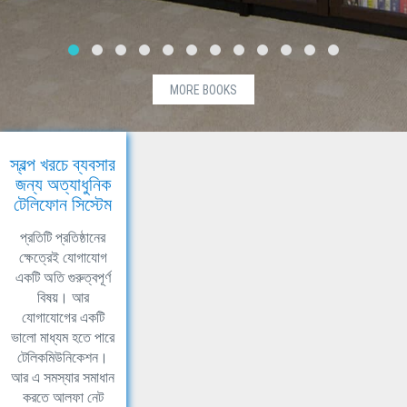
MORE BOOKS
স্বল্প খরচে ব্যবসার
জন্য অত্যাধুনিক
টেলিফোন সিস্টেম
প্রতিটি প্রতিষ্ঠানের
ক্ষেত্রেই যোগাযোগ
একটি অতি গুরুত্বপূর্ণ
বিষয়। আর
যোগাযোগের একটি
ভালো মাধ্যম হতে পারে
টেলিকমিউনিকেশন।
আর এ সমস্যার সমাধান
করতে আলফা নেট