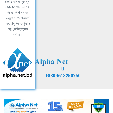
সার্ভারে রাখার ব্যবস্থা,
এছাড়াও আলফা নেট
দিচ্ছে লিনাক্স এবং
উইন্ডোস প্লাটফর্মে
অত্যাধুনিক ভার্চুয়াল
এবং ডেডিকেটেড
সার্ভার।
+8809613250250