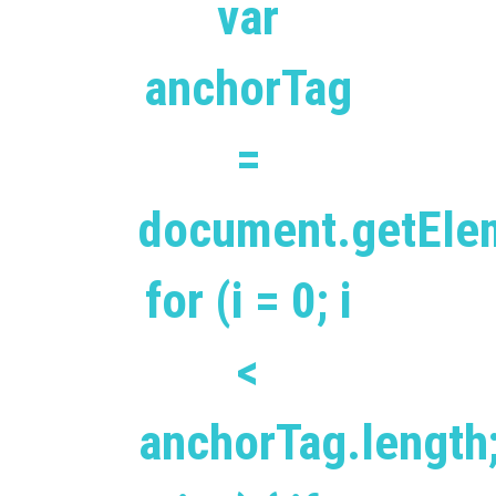
var
anchorTag
=
document.getEle
for (i = 0; i
<
anchorTag.length