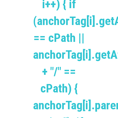
i++) { if
(anchorTag[i].getA
== cPath ||
anchorTag[i].getAt
+ "/" ==
cPath) {
anchorTag[i].pare