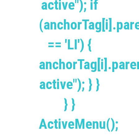
active"); if
(anchorTag[i].pa
== 'LI') {
anchorTag[i].par
active"); } }
} }
ActiveMenu();