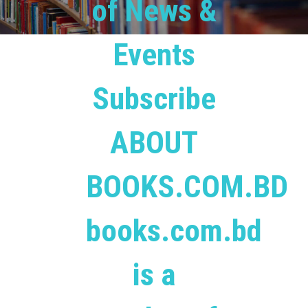
of News &
Events
Subscribe
ABOUT
BOOKS.COM.BD
books.com.bd
is a