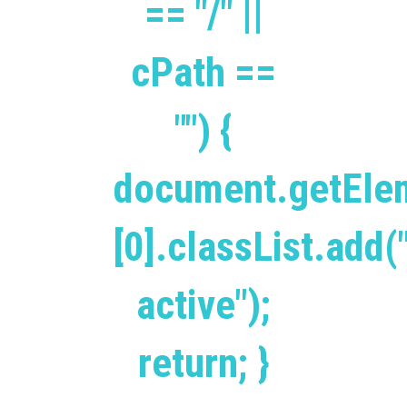
== "/" ||
cPath ==
"") {
document.getEle
[0].classList.add(
active");
return; }