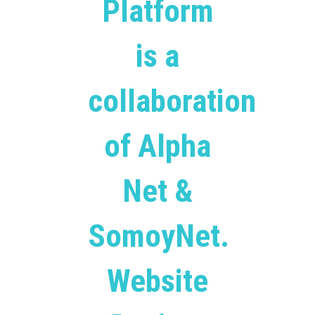
Platform
is a
collaboration
of Alpha
Net &
SomoyNet.
Website