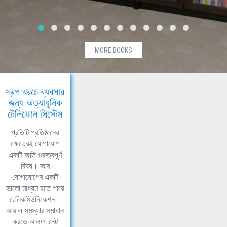
MORE BOOKS
স্বল্প খরচে ব্যবসার
জন্য অত্যাধুনিক
টেলিফোন সিস্টেম
প্রতিটি প্রতিষ্ঠানের
ক্ষেত্রেই যোগাযোগ
একটি অতি গুরুত্বপূর্ণ
বিষয়। আর
যোগাযোগের একটি
ভালো মাধ্যম হতে পারে
টেলিকমিউনিকেশন।
আর এ সমস্যার সমাধান
করতে আলফা নেট