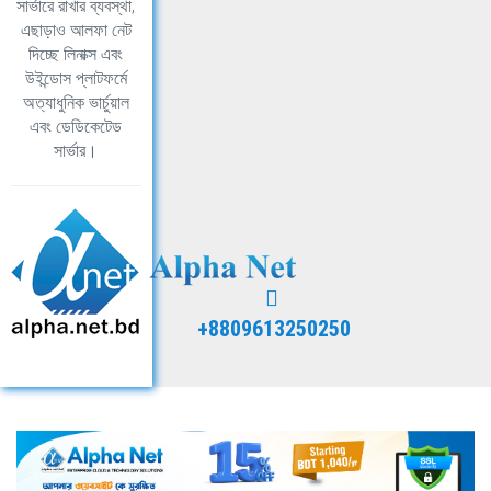
সার্ভারে রাখার ব্যবস্থা,
এছাড়াও আলফা নেট
দিচ্ছে লিনাক্স এবং
উইন্ডোস প্লাটফর্মে
অত্যাধুনিক ভার্চুয়াল
এবং ডেডিকেটেড
সার্ভার।
+8809613250250