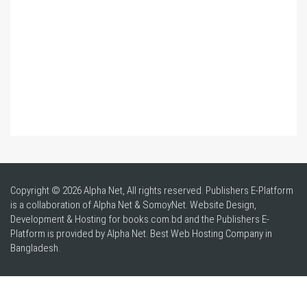
Copyright © 2026 Alpha Net, All rights reserved. Publishers E-Platform
is a collaboration of Alpha Net & SomoyNet.
Website Design
,
Development & Hosting for books.com.bd and the Publishers E-
Platform is provided by Alpha Net. Best
Web Hosting Company in
Bangladesh
.