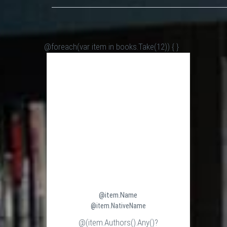
@foreach(var item in books.Take(12)) {
}
@item.Name
@item.NativeName
@(item.Authors().Any()?