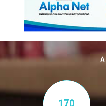
A
170