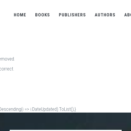
HOME
BOOKS
PUBLISHERS
AUTHORS
AB
removed.
correct.
scending(i => i.DateUpdated).ToList();}