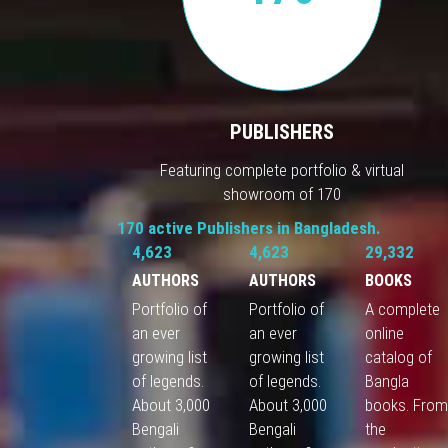
PUBLISHERS
Featuring complete portfolio & virtual
showroom of 170
170 active Publishers in Bangladesh.
4,623
4,623
29,332
AUTHORS
AUTHORS
BOOKS
Portfolio of
Portfolio of
A complete
an ever
an ever
online
growing list
growing list
catalog of
of legends.
of legends.
Bangla
About 3,000
About 3,000
books. Fro
Bengali
Bengali
the