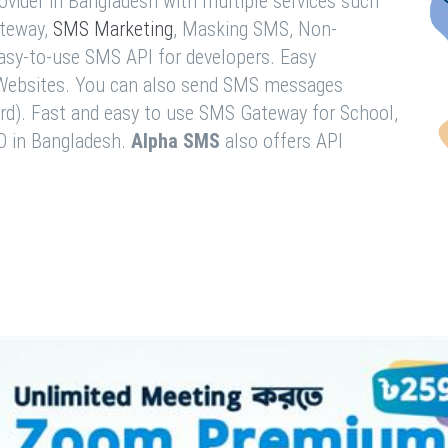
vider in Bangladesh with multiple services such
teway,
SMS Marketing
, Masking SMS, Non-
easy-to-use SMS API for developers. Easy
& Websites. You can also send SMS messages
rd). Fast and easy to use SMS Gateway for School,
O in Bangladesh.
Alpha SMS
also offers API