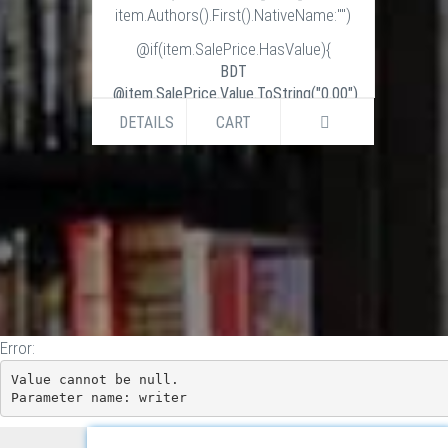
item.Authors().First().NativeName:"")
@if(item.SalePrice.HasValue){
BDT
@item.SalePrice.Value.ToString("0.00")
BDT
DETAILS
CART
@item.ListPrice.Value.ToString("0.00")
}else if (item.ListPrice.HasValue) {
BDT
@item.ListPrice.Value.ToString("0.00")
}
Error:
Value cannot be null.

Parameter name: writer