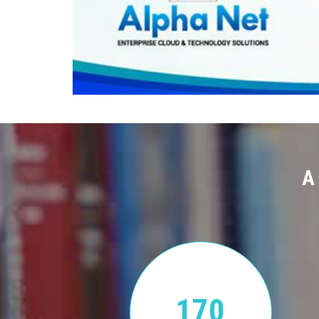
A
170