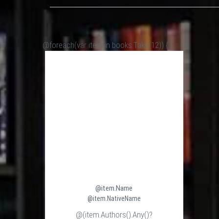
@foreach(var item in books.Take(12)) {
}
@item.Name
@item.NativeName
@(item.Authors().Any()?