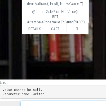
item.Authors().First().NativeName:"")
@if(item.SalePrice.HasValue){
BDT
@item.SalePrice.Value.ToString("0.00")
BDT
DETAILS
CART
@item.ListPrice.Value.ToString("0.00")
}else if (item.ListPrice.HasValue) {
BDT
@item.ListPrice.Value.ToString("0.00")
}
Error:
Value cannot be null.

Parameter name: writer