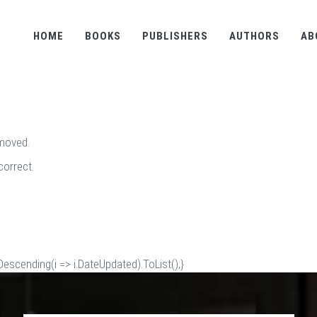
HOME
BOOKS
PUBLISHERS
AUTHORS
AB
emoved.
correct.
scending(i => i.DateUpdated).ToList();}