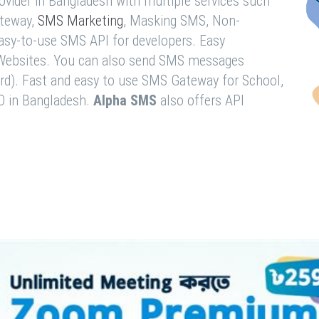
vider in Bangladesh with multiple services such
teway,
SMS Marketing
, Masking SMS, Non-
easy-to-use SMS API for developers. Easy
& Websites. You can also send SMS messages
rd). Fast and easy to use SMS Gateway for School,
O in Bangladesh.
Alpha SMS
also offers API