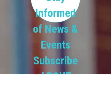
Informed
of News &
Events
Subscribe
ABOUT
BOOKS.COM.BD
books.com.bd