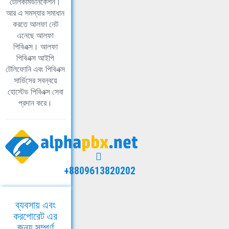
টেলিকমিউনিকেশন।
আর এ সমস্যার সমাধান
করতে আলফা নেট
এনেছে আলফা
পিবিএক্স। আলফা
পিবিএক্স আইপি
টেলিফোনি এবং পিবিএক্স
সার্ভিসের সবন্বয়ে
হোস্টেড পিবিএক্স সেবা
প্রদান করে।
+8809613820202
ব্যবসায় এবং
করপোরেট এর
জন্য সম্পূর্ণ