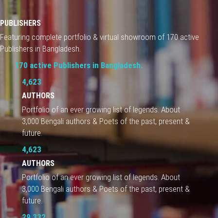
PUBLISHERS
Featuring complete portfolio & virtual showroom of 170 active
Publishers in Bangladesh.
170 active Publishers in Bangladesh.
4,623
AUTHORS
Portfolio of an ever growing list of legends. About
3,000 Bengali authors & Poets of the past, present &
future.
4,623
AUTHORS
Portfolio of an ever growing list of legends. About
3,000 Bengali authors & Poets of the past, present &
future.
29,332