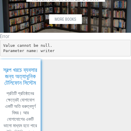
MORE BOOKS
Error:
Value cannot be null.

Parameter name: writer
স্বল্প খরচে ব্যবসার
জন্য অত্যাধুনিক
টেলিফোন সিস্টেম
প্রতিটি প্রতিষ্ঠানের
ক্ষেত্রেই যোগাযোগ
একটি অতি গুরুত্বপূর্ণ
বিষয়। আর
যোগাযোগের একটি
ভালো মাধ্যম হতে পারে