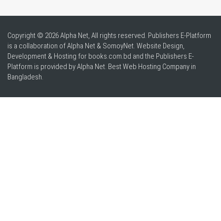
Copyright © 2026 Alpha Net, All rights reserved. Publishers E-Platform
is a collaboration of Alpha Net & SomoyNet.
Website Design
,
Development & Hosting for books.com.bd and the Publishers E-
Platform is provided by Alpha Net. Best
Web Hosting Company in
Bangladesh
.