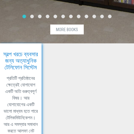
MORE BOOKS
স্বল্প খরচে ব্যবসার
জন্য অত্যাধুনিক
টেলিফোন সিস্টেম
প্রতিটি প্রতিষ্ঠানের
ক্ষেত্রেই যোগাযোগ
একটি অতি গুরুত্বপূর্ণ
বিষয়। আর
যোগাযোগের একটি
ভালো মাধ্যম হতে পারে
টেলিকমিউনিকেশন।
আর এ সমস্যার সমাধান
করতে আলফা নেট