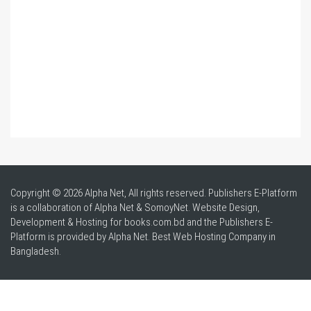
Copyright © 2026 Alpha Net, All rights reserved. Publishers E-Platform
is a collaboration of Alpha Net & SomoyNet.
Website Design
,
Development & Hosting for books.com.bd and the Publishers E-
Platform is provided by Alpha Net. Best
Web Hosting Company in
Bangladesh
.