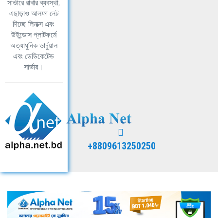
সার্ভারে রাখার ব্যবস্থা,
এছাড়াও আলফা নেট
দিচ্ছে লিনাক্স এবং
উইন্ডোস প্লাটফর্মে
অত্যাধুনিক ভার্চুয়াল
এবং ডেডিকেটেড
সার্ভার।
+8809613250250