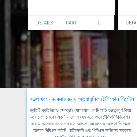
DETAILS
CART
DETA
স্বল্প খরচে ব্যবসার জন্য অত্যাধুনিক টেলিফোন সিস্টেম
প্রতিটি প্রতিষ্ঠানের ক্ষেত্রেই যোগাযোগ একটি অতি গুরুত্বপূর্ণ বিষয়।
আর যোগাযোগের একটি ভালো মাধ্যম হতে পারে টেলিকমিউনিকেশন।
আর এ সমস্যার সমাধান করতে আলফা নেট এনেছে আলফা পিবিএক্স।
আলফা পিবিএক্স আইপি টেলিফোনি এবং পিবিএক্স সার্ভিসের সবন্বয়ে