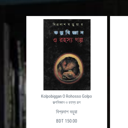
at
Kolpobiggan O Rohosso Golpo
কল্পবিজ্ঞান ও রহস্য গল্প
বিপ্রদাশ বড়ুয়া
BDT 150.00