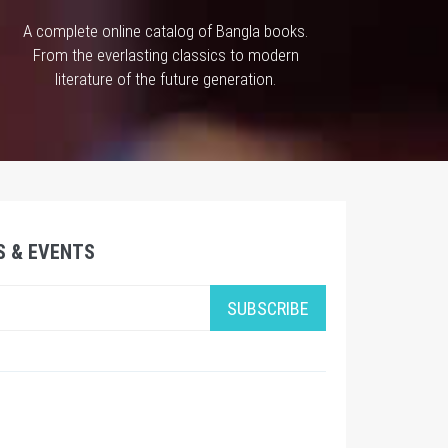
A complete online catalog of Bangla books.
From the everlasting classics to modern
literature of the future generation.
S & EVENTS
SUBSCRIBE