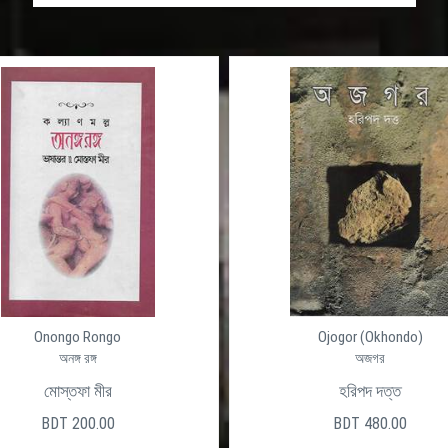
Onongo Rongo
Ojogor (Okhondo)
অনঙ্গ রঙ্গ
অজগর
মোস্তফা মীর
হরিপদ দত্ত
BDT 200.00
BDT 480.00