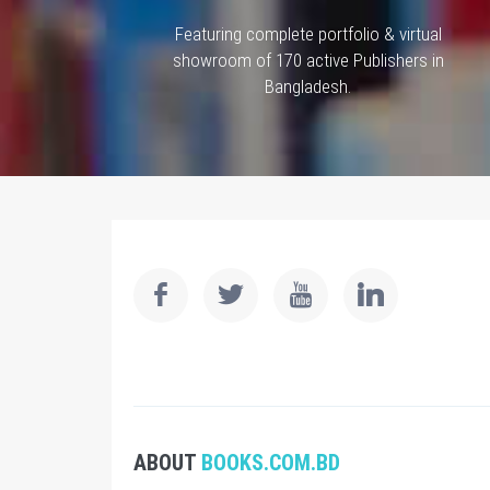
Featuring complete portfolio & virtual
showroom of 170 active Publishers in
Bangladesh.
ABOUT
BOOKS.COM.BD