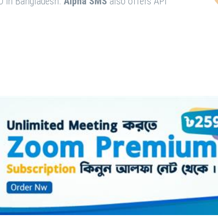
O in Bangladesh.
Alpha SMS
also offers API