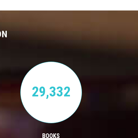
ON
29,332
BOOKS