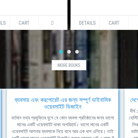
ILS
CART
DETAILS
CART
MORE BOOKS
ব্যবসায় এবং করপোরেট এর জন্য সম্পূর্ণ ডাইনামিক
দেশ
ওয়েবসাইট ডিজাইন
দীর্
বর্তমান তথ্য প্রযুক্তির যুগে যে কোন ব্যবসা প্রতিষ্ঠানের জন্য ভালো
হোস্ট
মানের একটি ওয়েবসাইট থাকা অপরিহার্য। ভালো মানের একটি
লিন
ওয়েবসাইট আপনার ব্যবসাকে নিয়ে যাবে আর এক ধাপ এগিয়ে। তাই
ডাটা