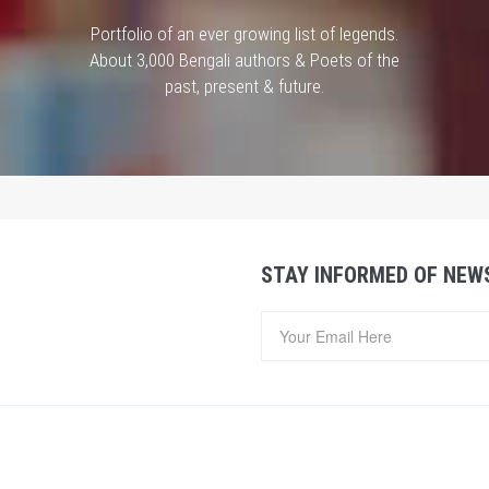
Portfolio of an ever growing list of legends.
About 3,000 Bengali authors & Poets of the
past, present & future.
STAY INFORMED OF NEW