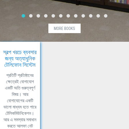
MORE BOOKS
স্বল্প খরচে ব্যবসার
জন্য অত্যাধুনিক
টেলিফোন সিস্টেম
প্রতিটি প্রতিষ্ঠানের
ক্ষেত্রেই যোগাযোগ
একটি অতি গুরুত্বপূর্ণ
বিষয়। আর
যোগাযোগের একটি
ভালো মাধ্যম হতে পারে
টেলিকমিউনিকেশন।
আর এ সমস্যার সমাধান
করতে আলফা নেট