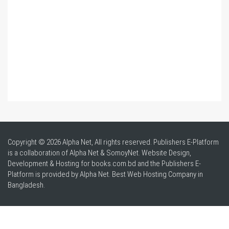
Copyright © 2026 Alpha Net, All rights reserved. Publishers E-Platform
is a collaboration of Alpha Net & SomoyNet.
Website Design
,
Development & Hosting for books.com.bd and the Publishers E-
Platform is provided by Alpha Net. Best
Web Hosting Company in
Bangladesh
.