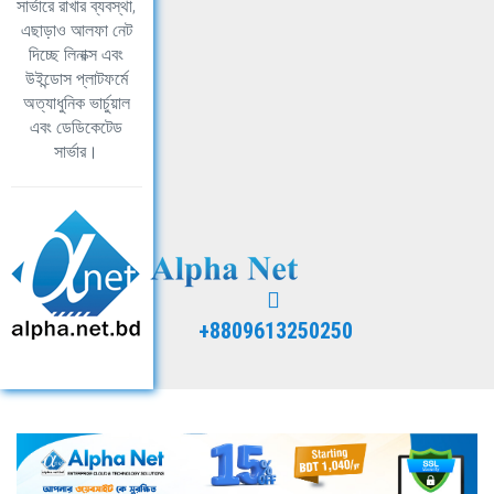
সার্ভারে রাখার ব্যবস্থা,
এছাড়াও আলফা নেট
দিচ্ছে লিনাক্স এবং
উইন্ডোস প্লাটফর্মে
অত্যাধুনিক ভার্চুয়াল
এবং ডেডিকেটেড
সার্ভার।
+8809613250250