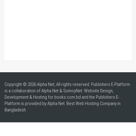
Copyright © 2026 Alpha Net, All rights reserved. Publishers E-Platform
is a collaboration of Alpha Net & SomoyNet.
Website Design
,
Development & Hosting for books.com.bd and the Publishers E-
Platform is provided by Alpha Net. Best
Web Hosting Company in
Bangladesh
.