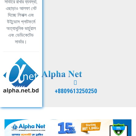
সার্ভারে রাখার ব্যবস্থা,
এছাড়াও আলফা নেট
দিচ্ছে লিনাক্স এবং
উইন্ডোস প্লাটফর্মে
অত্যাধুনিক ভার্চুয়াল
এবং ডেডিকেটেড
সার্ভার।
+8809613250250