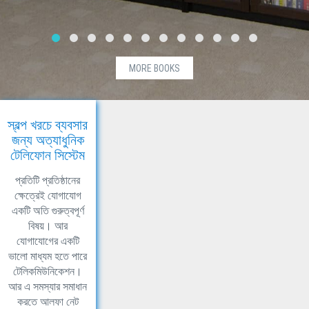
MORE BOOKS
স্বল্প খরচে ব্যবসার
জন্য অত্যাধুনিক
টেলিফোন সিস্টেম
প্রতিটি প্রতিষ্ঠানের
ক্ষেত্রেই যোগাযোগ
একটি অতি গুরুত্বপূর্ণ
বিষয়। আর
যোগাযোগের একটি
ভালো মাধ্যম হতে পারে
টেলিকমিউনিকেশন।
আর এ সমস্যার সমাধান
করতে আলফা নেট