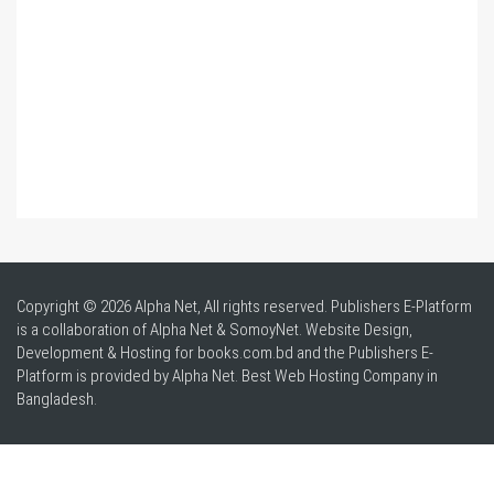
Copyright © 2026 Alpha Net, All rights reserved. Publishers E-Platform
is a collaboration of Alpha Net & SomoyNet.
Website Design
,
Development & Hosting for books.com.bd and the Publishers E-
Platform is provided by Alpha Net. Best
Web Hosting Company in
Bangladesh
.