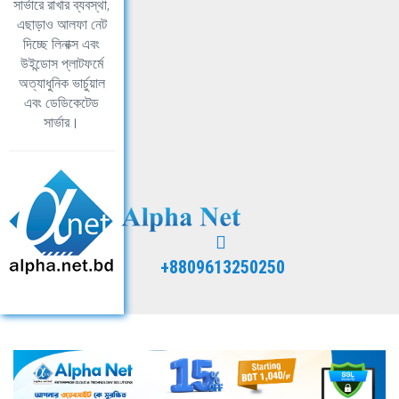
সার্ভারে রাখার ব্যবস্থা,
এছাড়াও আলফা নেট
দিচ্ছে লিনাক্স এবং
উইন্ডোস প্লাটফর্মে
অত্যাধুনিক ভার্চুয়াল
এবং ডেডিকেটেড
সার্ভার।
+8809613250250