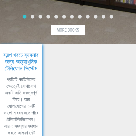
MORE BOOKS
স্বল্প খরচে ব্যবসার
জন্য অত্যাধুনিক
টেলিফোন সিস্টেম
প্রতিটি প্রতিষ্ঠানের
ক্ষেত্রেই যোগাযোগ
একটি অতি গুরুত্বপূর্ণ
বিষয়। আর
যোগাযোগের একটি
ভালো মাধ্যম হতে পারে
টেলিকমিউনিকেশন।
আর এ সমস্যার সমাধান
করতে আলফা নেট