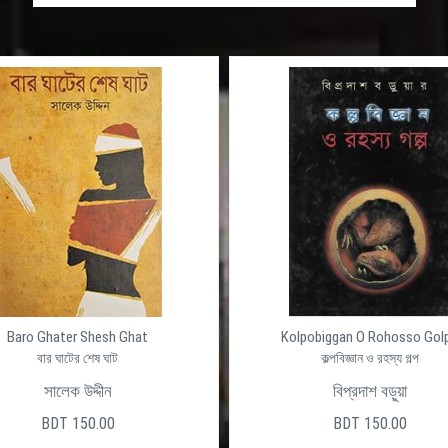
Baro Ghater Shesh Ghat
Kolpobiggan O Rohosso Gol
বার ঘাটের শেষ ঘাট
কল্পবিজ্ঞান ও রহস্য গল্প
সালেক উদ্দীন
বিপ্রদাশ বড়ুয়া
BDT 150.00
BDT 150.00