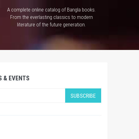
A complete online catalog of Bangla books.
From the everlasting classics to modern
literature of the future generation.
S & EVENTS
SUBSCRIBE