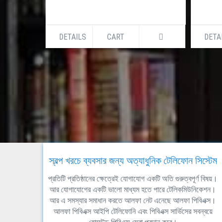
DETAILS
CART
DETA
স্বল্প খরচে ব্যবসার জন্য অত্যাধুনিক টেলিফোন সিস্টেম
প্রতিটি প্রতিষ্ঠানের ক্ষেত্রেই যোগাযোগ একটি অতি গুরুত্বপূর্ণ বিষয়।
আর যোগাযোগের একটি ভালো মাধ্যম হতে পারে টেলিকমিউনিকেশন।
আর এ সমস্যার সমাধান করতে আলফা নেট এনেছে আলফা পিবিএক্স।
আলফা পিবিএক্স আইপি টেলিফোনি এবং পিবিএক্স সার্ভিসের সবন্বয়ে