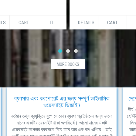
ILS
CART
DETAILS
CART
MORE BOOKS
ব্যবসায় এবং করপোরেট এর জন্য সম্পূর্ণ ডাইনামিক
দেশ
ওয়েবসাইট ডিজাইন
দীর্
বর্তমান তথ্য প্রযুক্তির যুগে যে কোন ব্যবসা প্রতিষ্ঠানের জন্য ভালো
হোস্ট
মানের একটি ওয়েবসাইট থাকা অপরিহার্য। ভালো মানের একটি
লিন
ওয়েবসাইট আপনার ব্যবসাকে নিয়ে যাবে আর এক ধাপ এগিয়ে। তাই
ডাটা