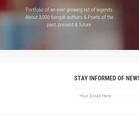
Portfolio of an ever growing list of legends.
About 3,000 Bengali authors & Poets of the
past, present & future.
STAY INFORMED OF NEW