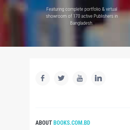
Featuring complete portfolio & virtual
showroom of 170 active Publishers in
Bangladesh.
ABOUT
BOOKS.COM.BD