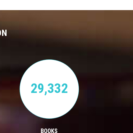
ON
29,332
BOOKS