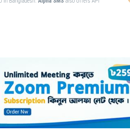
O in Bangladesh.
Alpha SMS
also offers API