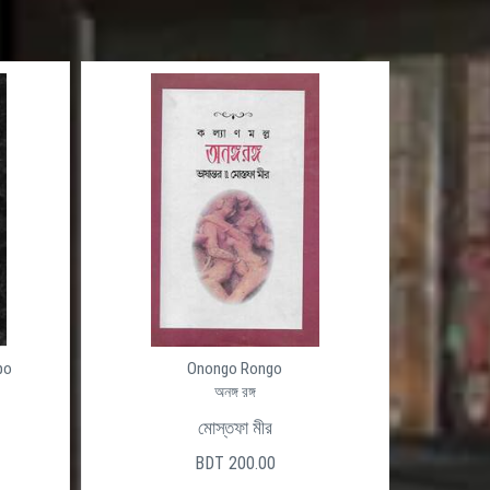
po
Onongo Rongo
অনঙ্গ রঙ্গ
মোস্তফা মীর
BDT 200.00