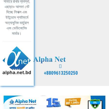
সার্ভারে রাখার ব্যবস্থা,
এছাড়াও আলফা নেট
দিচ্ছে লিনাক্স এবং
উইন্ডোস প্লাটফর্মে
অত্যাধুনিক ভার্চুয়াল
এবং ডেডিকেটেড
সার্ভার।
+8809613250250