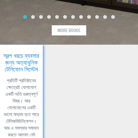
MORE BOOKS
স্বল্প খরচে ব্যবসার
জন্য অত্যাধুনিক
টেলিফোন সিস্টেম
প্রতিটি প্রতিষ্ঠানের
ক্ষেত্রেই যোগাযোগ
একটি অতি গুরুত্বপূর্ণ
বিষয়। আর
যোগাযোগের একটি
ভালো মাধ্যম হতে পারে
টেলিকমিউনিকেশন।
আর এ সমস্যার সমাধান
করতে আলফা নেট