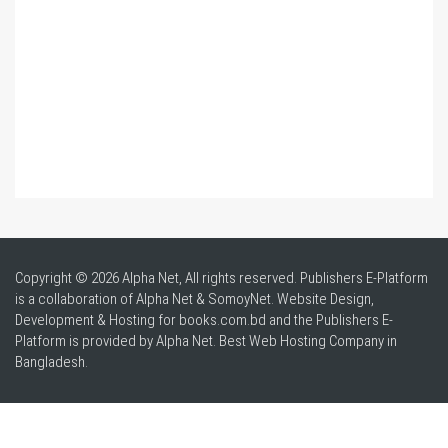
Copyright © 2026 Alpha Net, All rights reserved. Publishers E-Platform
is a collaboration of Alpha Net & SomoyNet.
Website Design
,
Development & Hosting for books.com.bd and the Publishers E-
Platform is provided by Alpha Net. Best
Web Hosting Company in
Bangladesh
.