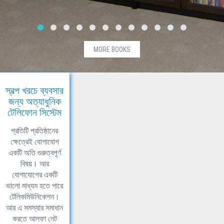
MORE BOOKS
স্বল্প খরচে ব্যবসার
জন্য অত্যাধুনিক
টেলিফোন সিস্টেম
প্রতিটি প্রতিষ্ঠানের
ক্ষেত্রেই যোগাযোগ
একটি অতি গুরুত্বপূর্ণ
বিষয়। আর
যোগাযোগের একটি
ভালো মাধ্যম হতে পারে
টেলিকমিউনিকেশন।
আর এ সমস্যার সমাধান
করতে আলফা নেট