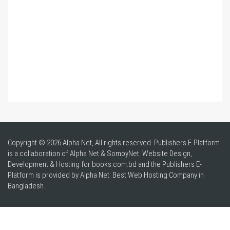
Copyright © 2026 Alpha Net, All rights reserved. Publishers E-Platform
is a collaboration of Alpha Net & SomoyNet.
Website Design
,
Development & Hosting for books.com.bd and the Publishers E-
Platform is provided by Alpha Net. Best
Web Hosting Company in
Bangladesh
.