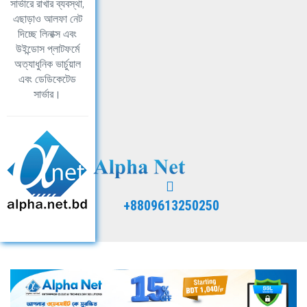
সার্ভারে রাখার ব্যবস্থা,
এছাড়াও আলফা নেট
দিচ্ছে লিনাক্স এবং
উইন্ডোস প্লাটফর্মে
অত্যাধুনিক ভার্চুয়াল
এবং ডেডিকেটেড
সার্ভার।
+8809613250250