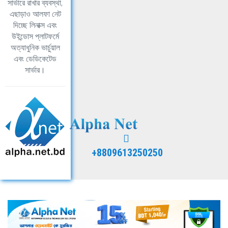
সার্ভারে রাখার ব্যবস্থা,
এছাড়াও আলফা নেট
দিচ্ছে লিনাক্স এবং
উইন্ডোস প্লাটফর্মে
অত্যাধুনিক ভার্চুয়াল
এবং ডেডিকেটেড
সার্ভার।
+8809613250250