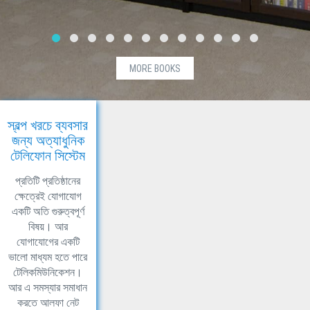
MORE BOOKS
স্বল্প খরচে ব্যবসার
জন্য অত্যাধুনিক
টেলিফোন সিস্টেম
প্রতিটি প্রতিষ্ঠানের
ক্ষেত্রেই যোগাযোগ
একটি অতি গুরুত্বপূর্ণ
বিষয়। আর
যোগাযোগের একটি
ভালো মাধ্যম হতে পারে
টেলিকমিউনিকেশন।
আর এ সমস্যার সমাধান
করতে আলফা নেট