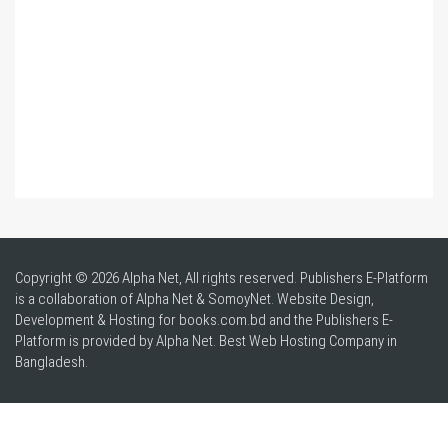
Copyright © 2026 Alpha Net, All rights reserved. Publishers E-Platform
is a collaboration of Alpha Net & SomoyNet.
Website Design
,
Development & Hosting for books.com.bd and the Publishers E-
Platform is provided by Alpha Net. Best
Web Hosting Company in
Bangladesh
.