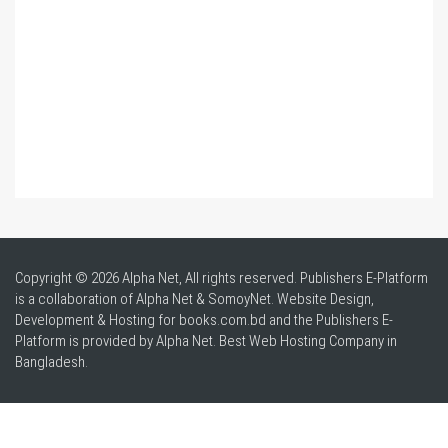
Copyright © 2026 Alpha Net, All rights reserved. Publishers E-Platform
is a collaboration of Alpha Net & SomoyNet.
Website Design
,
Development & Hosting for books.com.bd and the Publishers E-
Platform is provided by Alpha Net. Best
Web Hosting Company in
Bangladesh
.