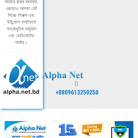
সার্ভারে রাখার ব্যবস্থা,
এছাড়াও আলফা নেট
দিচ্ছে লিনাক্স এবং
উইন্ডোস প্লাটফর্মে
অত্যাধুনিক ভার্চুয়াল
এবং ডেডিকেটেড
সার্ভার।
+8809613250250