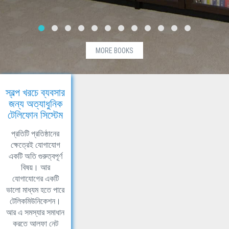
MORE BOOKS
স্বল্প খরচে ব্যবসার
জন্য অত্যাধুনিক
টেলিফোন সিস্টেম
প্রতিটি প্রতিষ্ঠানের
ক্ষেত্রেই যোগাযোগ
একটি অতি গুরুত্বপূর্ণ
বিষয়। আর
যোগাযোগের একটি
ভালো মাধ্যম হতে পারে
টেলিকমিউনিকেশন।
আর এ সমস্যার সমাধান
করতে আলফা নেট