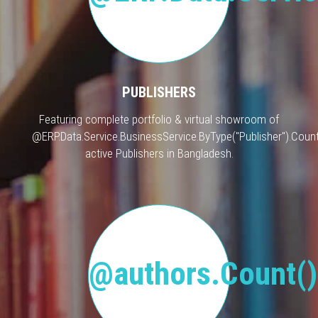
PUBLISHERS
Featuring complete portfolio & virtual showroom of
@ERP.Data.Service.BusinessService.ByType("Publisher").Count
active Publishers in Bangladesh.
@authors.Count()