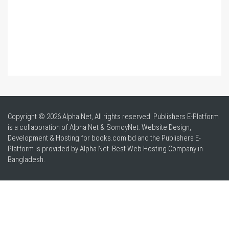
Copyright © 2026 Alpha Net, All rights reserved. Publishers E-Platform
is a collaboration of Alpha Net & SomoyNet.
Website Design
,
Development & Hosting for books.com.bd and the Publishers E-
Platform is provided by Alpha Net. Best
Web Hosting Company in
Bangladesh
.