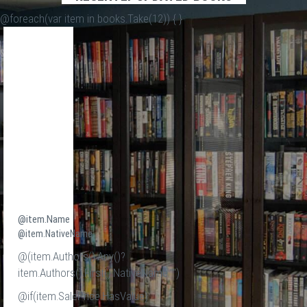
@foreach(var item in books.Take(12)) {
}
@item.Name
@item.NativeName
@(item.Authors().Any()?
item.Authors().First().NativeName:"")
@if(item.SalePrice.HasValue)