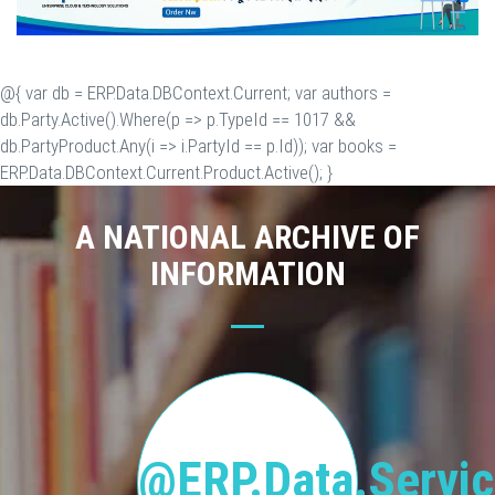
@{ var db = ERP.Data.DBContext.Current; var authors =
db.Party.Active().Where(p => p.TypeId == 1017 &&
db.PartyProduct.Any(i => i.PartyId == p.Id)); var books =
ERP.Data.DBContext.Current.Product.Active(); }
A NATIONAL ARCHIVE OF
INFORMATION
@ERP.Data.Servic