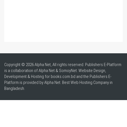
Copyright © 2026 Alpha Net, All rights reserved. Publishers E-Platform
is a collaboration of Alpha Net & SomoyNet.
Website Design
,
Development & Hosting for books.com.bd and the Publishers E-
Platform is provided by Alpha Net. Best
Web Hosting Company in
Bangladesh
.