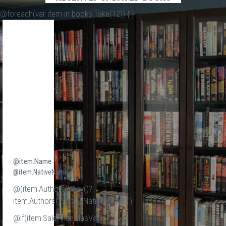
@foreach(var item in books.Take(12)) {
}
@item.Name
@item.NativeName
@(item.Authors().Any()?
item.Authors().First().NativeName:"")
@if(item.SalePrice.HasValue)