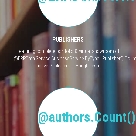
PUBLISHERS
Featuring complete portfolio & virtual showroom of
@ERP.Data.Service.BusinessService.ByType("Publisher").Count
active Publishers in Bangladesh.
@authors.Count()