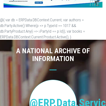
@{ var db = ERP.Data.DBContext.Current; var authors =
db.Party.Active().Where(p => p.TypeId == 1017 &&
db.PartyProduct.Any(i => i.PartyId == p.Id)); var books =
ERP.Data.DBContext.Current.Product.Active(); }
A NATIONAL ARCHIVE OF
INFORMATION
@ERP.Data.Servic